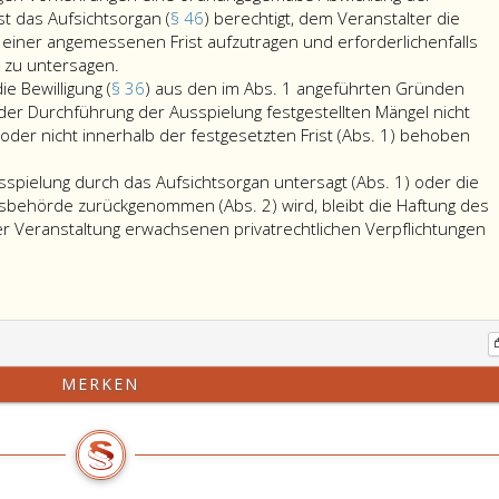
st das Aufsichtsorgan (
§ 46
) berechtigt, dem Veranstalter die
einer angemessenen Frist aufzutragen und erforderlichenfalls
Entsprechen
g zu untersagen.
die
e Bewilligung (
§ 36
) aus den im Abs. 1 angeführten Gründen
Treffer,
er Durchführung der Ausspielung festgestellten Mängel nicht
der
r nicht innerhalb der festgesetzten Frist (Abs. 1) behoben
Preis
oder
usspielung durch das Aufsichtsorgan untersagt (Abs. 1) oder die
der
ngsbehörde zurückgenommen (Abs. 2) wird, bleibt die Haftung des
Vertrieb
der Veranstaltung erwachsenen privatrechtlichen Verpflichtungen
der
Spielanteile
nicht
den
Bestimmungen
dieses
MERKEN
Bundesgesetzes
oder
des
Bewilligungsbescheides
oder