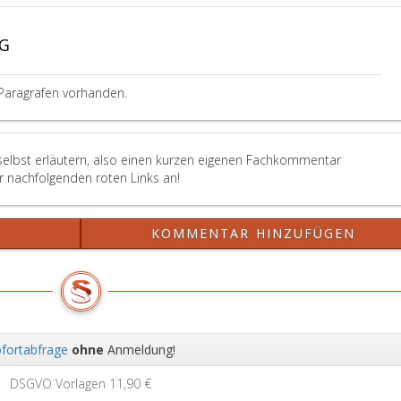
lassen
die
pG
vom
Veranstalter
getroffenen
Paragrafen vorhanden.
sonstigen
Vorkehrungen
eine
ordnungsgemäße
selbst erläutern, also einen kurzen eigenen Fachkommentar
Abwicklung
er nachfolgenden roten Links an!
der
Ausspielung
nicht
?
KOMMENTAR HINZUFÜGEN
erwarten,
so
ist
das
Aufsichtsorgan
(Paragraph
fortabfrage
ohne
Anmeldung!
46,)
Wei
berechtigt,
DSGVO Vorlagen
11,90 €