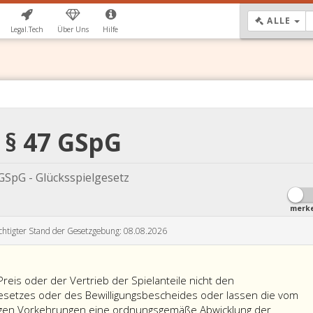
DR
ALLE
Legal.Tech
Über Uns
Hilfe
§ 47 GSpG
GSpG - Glücksspielgesetz
merk
chtigter Stand der Gesetzgebung: 08.08.2026
Preis oder der Vertrieb der Spielanteile nicht den
etzes oder des Bewilligungsbescheides oder lassen die vom
tigen Vorkehrungen eine ordnungsgemäße Abwicklung der