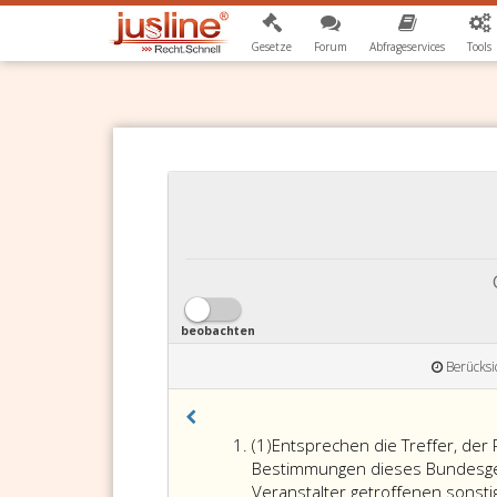
Gesetze
Forum
Abfrageservices
Tools
beobachten
Berücksi
Absatz
(1)
Entsprechen die Treffer, der 
eins
Bestimmungen dieses Bundesges
Veranstalter getroffenen sons