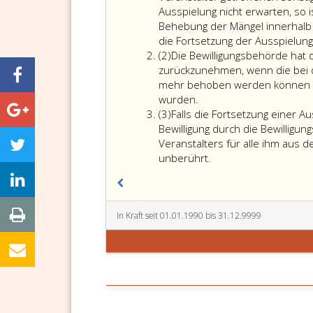
Ausspielung nicht erwarten, so i
Behebung der Mängel innerhalb 
die Fortsetzung der Ausspielun
Absatz
(2)
Die Bewilligungsbehörde hat di
2
zurückzunehmen, wenn die bei d
mehr behoben werden können ode
Die
wurden.
Absatz
Bewilligungsbehörde
(3)
Falls die Fortsetzung einer A
3
hat
Bewilligung durch die Bewilligu
die
Veranstalters für alle ihm aus 
Bewilligung
Falls
unberührt.
(Paragraph
die
36,)
Fortsetzung
aus
einer
den
Ausspielung
In Kraft seit 01.01.1990 bis 31.12.9999
im
durch
Absatz
das
eins,
Aufsichtsorgan
angeführten
untersagt
Gründen
(Absatz
zurückzunehmen,
eins,)