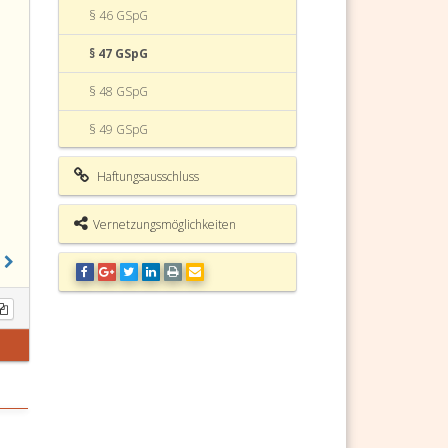
§ 46 GSpG
§ 47 GSpG
§ 48 GSpG
§ 49 GSpG
§ 50 GSpG
Haftungsausschluss
§ 51 GSpG Spielgeheimnis
Vernetzungsmöglichkeiten
§ 52 GSpG
Verwaltungsstrafbestimmungen
§ 52a GSpG Erhöhte Beugestrafe
§ 52b GSpG Pflichtverletzungen
§ 52c GSpG Strafbarkeit von
juristischen Personen
§ 52d GSpG Verlängerung der
Verjährung