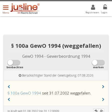
Menü
DROPDOWN: GEWÄHLTER WERT IST ALLE
ALLE
öffnen/schließen
Registrieren
Login
Menü
§ 100a GewO 1994 (weggefallen)
GewO 1994 - Gewerbeordnung 1994
beobachten
merken
Berücksichtigter Stand der Gesetzgebung: 07.08.2026
§ 100a GewO 1994
seit 31.07.2002 weggefallen.
In Kraft seit 01.08.2002 bis 31.12.9999