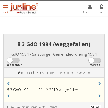
Menü
DROPDOWN: GEWÄHLTER WERT IST ALLE
ALLE
öffnen/schließen
Registrieren
Login
Menü
§ 3 GdO 1994 (weggefallen)
GdO 1994 - Salzburger Gemeindeordnung 1994
beobachten
merken
Berücksichtigter Stand der Gesetzgebung: 08.08.2026
§ 3 GdO 1994 seit 31.12.2019 weggefallen.
In Kraft seit 01.01.2020 bis 31.12.9999