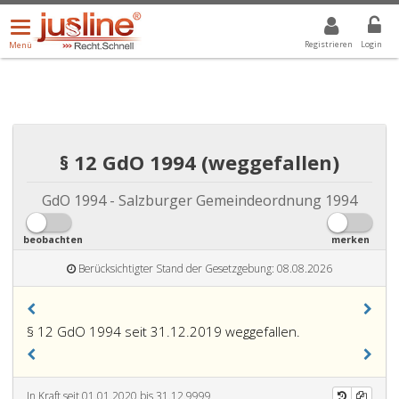
Menü
DROPDOWN: GEWÄHLTER WERT IST ALLE
ALLE
öffnen/schließen
Registrieren
Login
Menü
§ 12 GdO 1994 (weggefallen)
GdO 1994 - Salzburger Gemeindeordnung 1994
beobachten
merken
Berücksichtigter Stand der Gesetzgebung: 08.08.2026
§ 12 GdO 1994 seit 31.12.2019 weggefallen.
In Kraft seit 01.01.2020 bis 31.12.9999