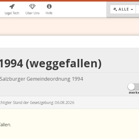
DR
ALLE
Legal.Tech
Über Uns
Hilfe
1994 (weggefallen)
 Salzburger Gemeindeordnung 1994
merk
chtigter Stand der Gesetzgebung: 06.08.2026
allen.