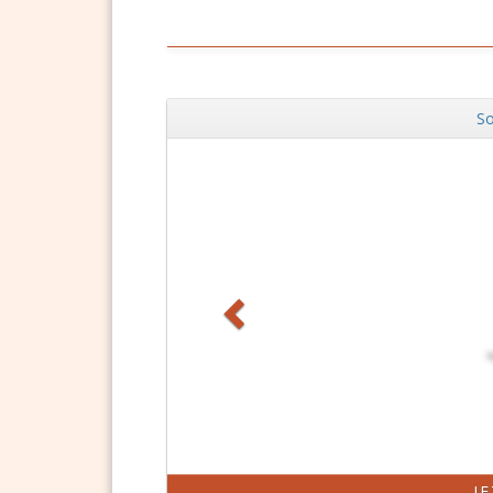
So
Zurück
J