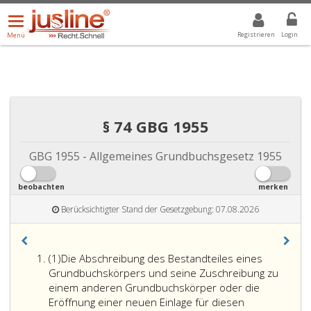
Menü
DROPDOWN: GEWÄHLTER WERT IST ALLE
ALLE
öffnen/schließen
Registrieren
Login
Menü
§ 74 GBG 1955
GBG 1955 - Allgemeines Grundbuchsgesetz 1955
beobachten
merken
Berücksichtigter Stand der Gesetzgebung: 07.08.2026
Absatz
(1)
Die Abschreibung des Bestandteiles eines
eins
Grundbuchskörpers und seine Zuschreibung zu
einem anderen Grundbuchskörper oder die
Eröffnung einer neuen Einlage für diesen