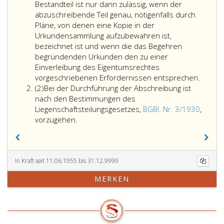
Bestandteil ist nur dann zulässig, wenn der
abzuschreibende Teil genau, nötigenfalls durch
Pläne, von denen eine Kopie in der
Urkundensammlung aufzubewahren ist,
bezeichnet ist und wenn die das Begehren
begründenden Urkunden den zu einer
Einverleibung des Eigentumsrechtes
vorgeschriebenen Erfordernissen entsprechen.
Absatz
(2)
Bei der Durchführung der Abschreibung ist
2
nach den Bestimmungen des
Liegenschaftsteilungsgesetzes,
BGBl. Nr. 3/1930
,
Bei
vorzugehen.
der
Durchführung
der
Abschreibung
In Kraft seit 11.06.1955 bis 31.12.9999
ist
MERKEN
nach
den
Bestimmungen
des