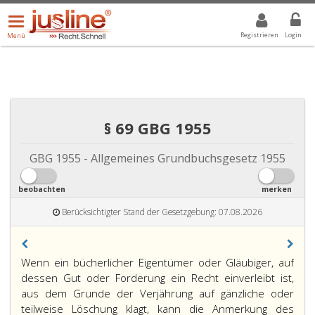
Menü
DROPDOWN: GEWÄHLTER WERT IST ALLE
ALLE
öffnen/schließen
Registrieren
Login
Menü
§ 69 GBG 1955
GBG 1955 - Allgemeines Grundbuchsgesetz 1955
beobachten
merken
Berücksichtigter Stand der Gesetzgebung: 07.08.2026
Paragraph
Wenn ein bücherlicher Eigentümer oder Gläubiger, auf
69,
dessen Gut oder Forderung ein Recht einverleibt ist,
aus dem Grunde der Verjährung auf gänzliche oder
teilweise Löschung klagt, kann die Anmerkung des