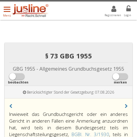
Menü
DROPDOWN: GEWÄHLTER WERT IST ALLE
ALLE
öffnen/schließen
Registrieren
Login
Menü
§ 73 GBG 1955
GBG 1955 - Allgemeines Grundbuchsgesetz 1955
beobachten
merken
Berücksichtigter Stand der Gesetzgebung: 07.08.2026
Paragraph
Inwieweit das Grundbuchsgericht oder ein anderes
73,
Gericht in anderen Fällen eine Anmerkung anzuordnen
hat, wird teils in diesem Bundesgesetz teils im
Liegenschaftsteilungsgesetz,
BGBl. Nr. 3/1930
, teils in