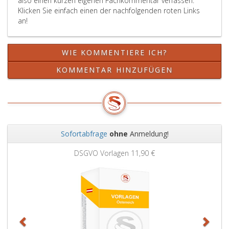
also einen kurzen eigenen Fachkommentar verfassen.
im
Klicken Sie einfach einen der nachfolgenden roten Links
Liegenschaftsteilungsgesetz,
an!
Bundesgesetzblatt
Nr. 3
aus
WIE KOMMENTIERE ICH?
1930,,
teils
KOMMENTAR HINZUFÜGEN
in
anderen
Gesetzen
bestimmt.
Sofortabfrage
ohne
Anmeldung!
Zurück
Weit
DSGVO Vorlagen
11,90 €