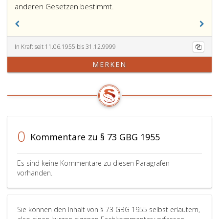
Inwieweit
anderen Gesetzen bestimmt.
das
Grundbuchsgericht
oder
In Kraft seit 11.06.1955 bis 31.12.9999
ein
anderes
MERKEN
Gericht
in
anderen
Fällen
eine
Anmerkung
0
anzuordnen
Kommentare zu § 73 GBG 1955
hat,
wird
Es sind keine Kommentare zu diesen Paragrafen
teils
vorhanden.
in
diesem
Bundesgesetz
Sie können den Inhalt von § 73 GBG 1955 selbst erläutern,
teils