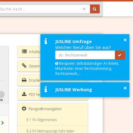
OPDOWN: GEWÄHLTER WERT IST ALLE
×
JUSLINE Umfrage
Welchen Beruf üben Sie aus?
Inhaltsverzeichnis FV
Beispiele: Selbstständiger Architekt,
Gesamte Rechtsvorschrift
Mitarbeiter einer Rechtsabteilung,
Rechtsanwalt,...
Drucken
×
JUSLINE Werbung
PDF herunterladen
en
Paragrafennavigation
§ 1 FV Allgemeines
§ 2 FV Mehrspurige Fahrräder