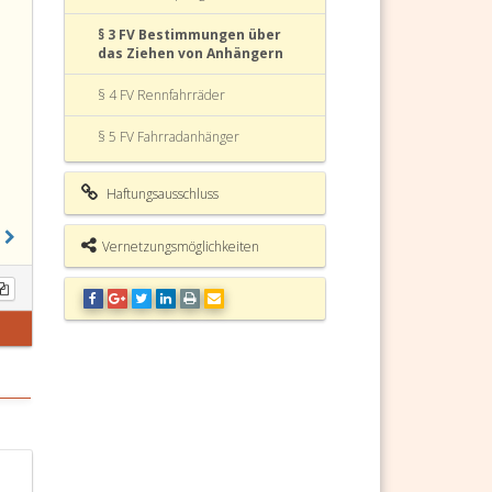
§ 3 FV Bestimmungen über
das Ziehen von Anhängern
§ 4 FV Rennfahrräder
§ 5 FV Fahrradanhänger
§ 6 FV Kindersitze
Haftungsausschluss
§ 7 FV Ladegewicht
Vernetzungsmöglichkeiten
§ 8 FV Gleichwertigkeitsklausel
§ 9 FV Inkrafttreten
§ 10 FV Übergangsbestimmungen
§ 11 FV Notifizierungen
Anl. 1 FV
Anl. 2 FV