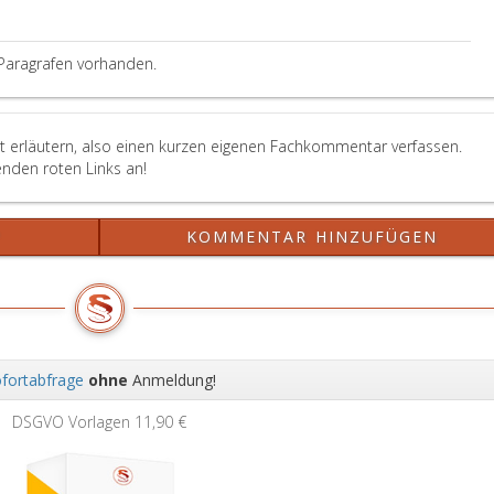
raph
z
Paragrafen vorhanden.
emäß.
st erläutern, also einen kurzen eigenen Fachkommentar verfassen.
enden roten Links an!
?
KOMMENTAR HINZUFÜGEN
fortabfrage
ohne
Anmeldung!
Wei
DSGVO Vorlagen
11,90 €