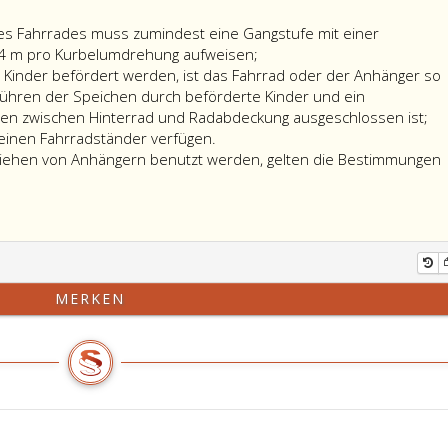
er,
s Fahrrades muss zumindest eine Gangstufe mit einer
 4 m pro Kurbelumdrehung aufweisen;
Kinder befördert werden, ist das Fahrrad oder der Anhänger so
er
rühren der Speichen durch beförderte Kinder und ein
n zwischen Hinterrad und Radabdeckung ausgeschlossen ist;
einen Fahrradständer verfügen.
Ziehen von Anhängern benutzt werden, gelten die Bestimmungen
iften
ahrräder,
aphen
n
MERKEN
ngern
zt
de
n,
mungen:
n
immungen