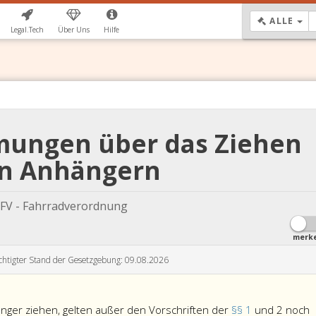
DR
ALLE
Legal.Tech
Über Uns
Hilfe
mmungen über das Ziehen
n Anhängern
FV - Fahrradverordnung
merk
chtigter Stand der Gesetzgebung: 09.08.2026
änger ziehen, gelten außer den Vorschriften der
§§ 1
und 2 noch