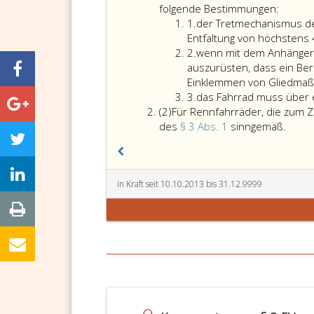
eins
Für
folgende Bestimmungen:
Ziffer
Fahrräd
1.
der Tretmechanismus de
eins
die
Entfaltung von höchstens
Ziffer
einen
2.
wenn mit dem Anhänger 
2
Anhäng
auszurüsten, dass ein Be
ziehen,
Einklemmen von Gliedmaße
Ziffer
gelten
3.
das Fahrrad muss über 
Absatz
3
außer
(2)
Für Rennfahrräder, die zum 
2
den
Für
des
§ 3 Abs. 1
sinngemäß.
Vorschr
Rennf
der
die
Paragr
zum
eins
Ziehe
In Kraft seit 10.10.2013 bis 31.12.9999
und
von
2
Anhä
noch
benut
folgen
werde
Bestim
gelte
die
Best
des