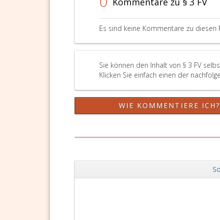
0
Kommentare zu § 3 FV
Parag
3,
Absat
Es sind keine Kommentare zu diesen 
eins,
sinng
Sie können den Inhalt von § 3 FV selb
Klicken Sie einfach einen der nachfolg
WIE KOMMENTIERE ICH
So
Zurück