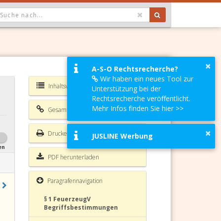
OPDOWN: GEWÄHLTER WERT IST ALLE
×
A-S-O Rechtsrecherche?
Wir haben ein neues Tool zur
Inhaltsverzeichnis FeuerzeugV
Unterstützung bei der
Rechtsrecherche veröffentlicht.
Mehr Infos finden Sie hier >>
Gesamte Rechtsvorschrift
×
Drucken
JUSLINE Werbung
en
PDF herunterladen
Paragrafennavigation
§ 1 FeuerzeugV
Begriffsbestimmungen