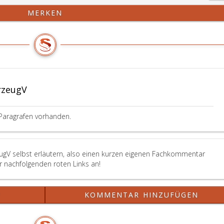
MERKEN
tzgesetzes,
t
rzeugV
Paragrafen vorhanden.
eugV selbst erläutern, also einen kurzen eigenen Fachkommentar
er nachfolgenden roten Links an!
?
KOMMENTAR HINZUFÜGEN