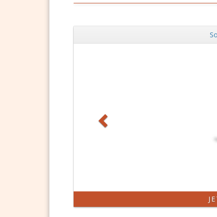
So
Zurück
DSGVO Vorla
J