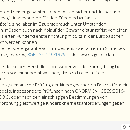
rend seiner gesamten Lebensdauer sicher nachfüllbar und
teres gilt insbesondere für den Zündmechanismus;
leißteile sind, aber im Dauergebrauch unter Umständen
en, müssen auch nach Ablauf der Gewährleistungsfrist von einer
isierten Kundendiensteinrichtung mit Sitz in der Europäischen
iert werden können.
ine Herstellergarantie von mindestens zwei Jahren im Sinne des
utzgesetzes,
BGBl. Nr. 140/1979
in der jeweils geltenden
ge desselben Herstellers, die weder von der Formgebung her
 so von einander abweichen, dass sich dies auf die
te.
ine systematische Prüfung der kindergesicherten Beschaffenheit
e
odells, insbesondere Prüfungen nach ÖNORM EN 13869:2016-
5.3.3, oder nach den einschlägigen Bestimmungen von
erordnung gleichwertige Kindersicherheitsanforderungen gelten.