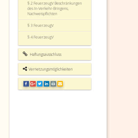
§ 2 FeuerzeugV Beschränkungen
des In-Verkehr-Bringens,
Nachweispflichten
§ 3 FeuerzeugV
§ 4 FeuerzeugV
§ 5 FeuerzeugV Prüfstellen
Haftungsausschluss
§ 6 FeuerzeugV In-Kraft-Treten und
Schlussbestimmungen
Vernetzungsmöglichkeiten
§ 7 FeuerzeugV
Anl. 1 FeuerzeugV
Anl. 2 FeuerzeugV
Feuerzeugverordnung
(FeuerzeugV) Fundstelle