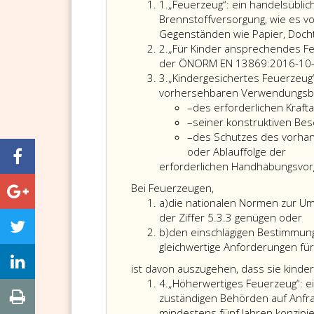
Ziffer
1.
„Feuerzeug“: ein handelsüblic
eins
Brennstoffversorgung, wie es 
Gegenständen wie Papier, Doch
Ziffer
2.
„Für Kinder ansprechendes Fe
2
der ÖNORM EN 13869:2016-10-
Ziffer
3.
„Kindergesichertes Feuerzeug“
3
vorhersehbaren Verwendungsbe
Strichaufzählung
–
des erforderlichen Kraf
Strichaufzählung
–
seiner konstruktiven Bes
Strichaufzählung
–
des Schutzes des vorha
oder Ablauffolge der
erforderlichen Handhabungsvorg
Bei Feuerzeugen,
Litera
a)
die nationalen Normen zur U
a
der Ziffer 5.3.3 genügen oder
Litera
b)
den einschlägigen Bestimmung
b
gleichwertige Anforderungen für
ist davon auszugehen, dass sie kinder
Ziffer
4.
„Höherwertiges Feuerzeug“: ei
4
zuständigen Behörden auf Anfr
mindestens fünf Jahren konzipie