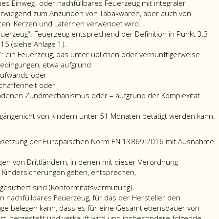
hes Einweg- oder nachfüllbares Feuerzeug mit integraler
vorwiegend zum Anzünden von Tabakwaren, aber auch von
ten, Kerzen und Laternen verwendet wird.
uerzeug“: Feuerzeug entsprechend der Definition in Punkt 3.3
15 (siehe
Anlage 1
).
: ein Feuerzeug, das unter üblichen oder vernünftigerweise
dingungen, etwa aufgrund
taufwands oder
chaffenheit oder
ndenen Zündmechanismus oder – aufgrund der Komplexität
ängenicht von Kindern unter 51 Monaten betätigt werden kann.
msetzung der Europäischen Norm EN 13869:2016 mit Ausnahme
en von Drittländern, in denen mit dieser Verordnung
 Kindersicherungen gelten, entsprechen,
gesichert sind (Konformitätsvermutung).
n nachfüllbares Feuerzeug, für das der Hersteller den
age belegen kann, dass es für eine Gesamtlebensdauer von
rt, hergestellt und verkauft wird und insbesondere folgende