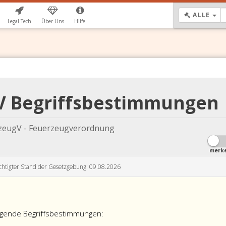
DR
ALLE
Legal.Tech
Über Uns
Hilfe
gV Begriffsbestimmungen
zeugV - Feuerzeugverordnung
merk
chtigter Stand der Gesetzgebung: 09.08.2026
olgende Begriffsbestimmungen: