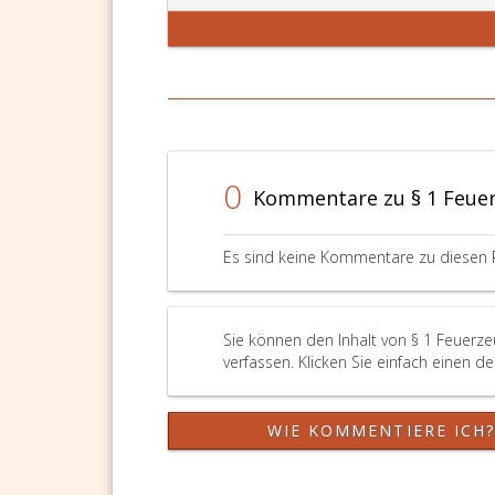
des
Paragraph
9
b,
des
Konsumentenschu
Bundesgesetzblat
Nr. 140
0
Kommentare zu § 1 Feue
aus
1979,
in
Es sind keine Kommentare zu diesen 
der
jeweils
geltenden
Fassung.
Sie können den Inhalt von § 1 Feuerz
verfassen. Klicken Sie einfach einen d
WIE KOMMENTIERE ICH