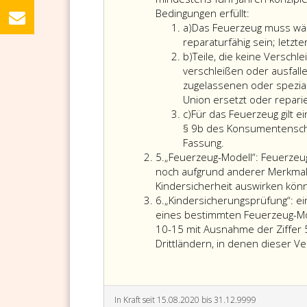
Bedingungen erfüllt:
Litera
a)
Das Feuerzeug muss wäh
a
reparaturfähig sein; letz
Litera
b)
Teile, die keine Versch
b
verschleißen oder ausfall
zugelassenen oder spezial
Union ersetzt oder repar
Litera
c)
Für das Feuerzeug gilt e
c
§ 9b des Konsumentensch
Für
Fassung.
Ziffer
das
5.
„Feuerzeug-Modell“: Feuerzeu
5
Feuerzeug
noch aufgrund anderer Merkmale
gilt
Kindersicherheit auswirken könn
Ziffer
eine
6.
„Kindersicherungsprüfung“: e
6
Herstellergaranti
eines bestimmten Feuerzeug-M
von
10-15 mit Ausnahme der Ziffer 
mindestens
Drittländern, in denen dieser V
zwei
Jahren
im
Sinne
In Kraft seit 15.08.2020 bis 31.12.9999