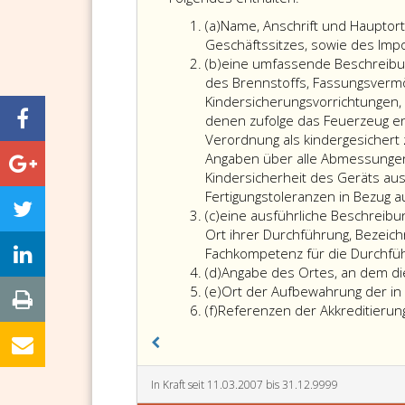
in
Absatz
(a)
Name, Anschrift und Hauptort
Paragraph
a
Geschäftssitzes, sowie des Imp
3,
Absatz
(b)
eine umfassende Beschreibun
Absatz
b
des Brennstoffs, Fassungsverm
eins,
Kindersicherungsvorrichtungen,
genannten
denen zufolge das Feuerzeug e
Berichte
Verordnung als kindergesichert 
über
Angaben über alle Abmessungen,
die
Kindersicherheit des Geräts ausw
Kindersicherheit
Fertigungstoleranzen in Bezug a
Absatz
(c)
eine ausführliche Beschreibu
müssen
c
Ort ihrer Durchführung, Bezeich
insbesondere
Fachkompetenz für die Durchfü
Folgendes
Absatz
(d)
Angabe des Ortes, an dem di
enthalten:
d
Absatz
(e)
Ort der Aufbewahrung der in
Absatz
e
(f)
Referenzen der Akkreditierung
f
In Kraft seit 11.03.2007 bis 31.12.9999