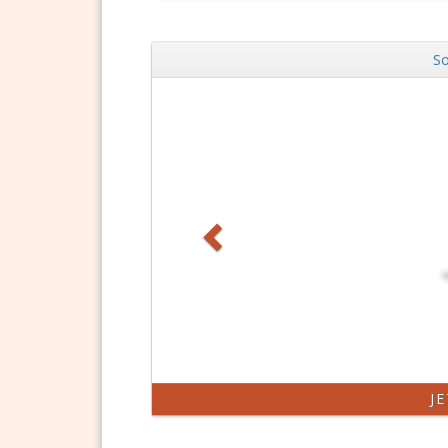
So
Zurück
J