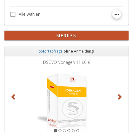
Alle wählen
Alle wählen
MERKEN
Sofortabfrage
ohne
Anmeldung!
Zurück
Weit
DSGVO Vorlagen
11,90 €