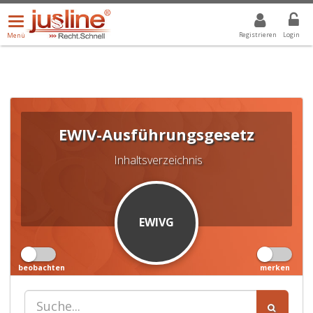
Menü
DROPDOWN: GEWÄHLTER WERT IST ALLE
ALLE
öffnen/schließen
Registrieren
Login
Menü
EWIV-Ausführungsgesetz
Inhaltsverzeichnis
EWIVG
beobachten
merken