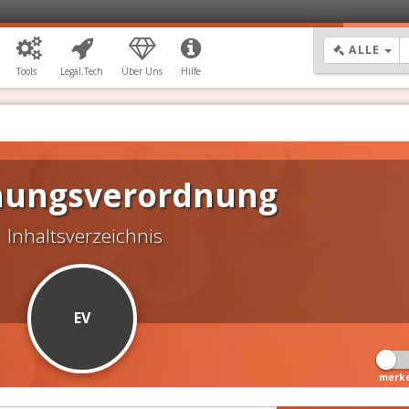
DR
ALLE
Tools
Legal.Tech
Über Uns
Hilfe
hungsverordnung
Inhaltsverzeichnis
EV
merk