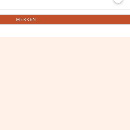
MERKEN
kt
Impressum
AGB
Datenschutzerklärung
2026 JUSLINE
eine Marke der ADVOKAT Unternehmensberatung Greiter &