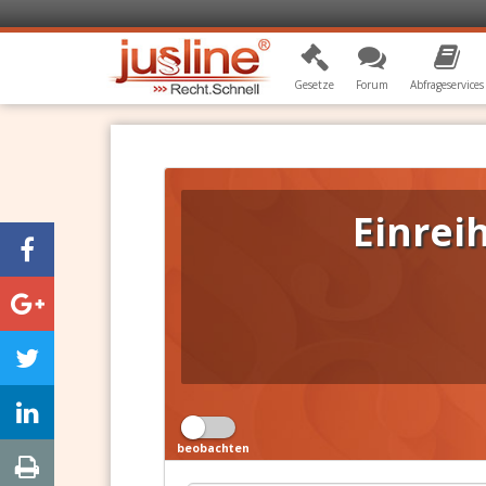
Gesetze
Forum
Abfrageservices
Einrei
beobachten