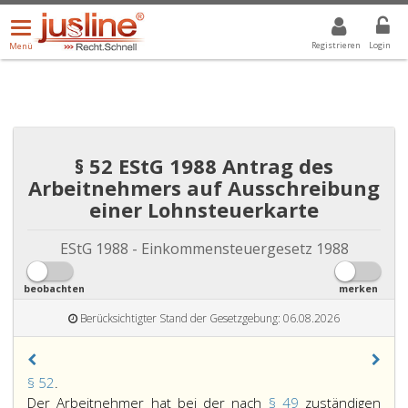
Menü
DROPDOWN: GEWÄHLTER WERT IST ALLE
ALLE
öffnen/schließen
Registrieren
Login
Menü
§ 52 EStG 1988 Antrag des
Arbeitnehmers auf Ausschreibung
einer Lohnsteuerkarte
EStG 1988 - Einkommensteuergesetz 1988
beobachten
merken
Berücksichtigter Stand der Gesetzgebung: 06.08.2026
Paragraph
§ 52
.
52,
Der Arbeitnehmer hat bei der nach
§ 49
zuständigen