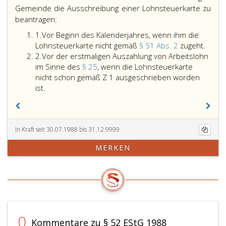
Gemeinde die Ausschreibung einer Lohnsteuerkarte zu
Der
beantragen:
Arbeitnehmer
Ziffer
1.
Vor Beginn des Kalenderjahres, wenn ihm die
hat
eins
Vor
Lohnsteuerkarte nicht gemäß
§ 51 Abs. 2
zugeht.
bei
Ziffer
Begin
2.
Vor der erstmaligen Auszahlung von Arbeitslohn
der
2
des
im Sinne des
§ 25
, wenn die Lohnsteuerkarte
nach
Kalen
nicht schon gemäß Z 1 ausgeschrieben worden
Paragraph
Vor
wenn
ist.
49,
der
ihm
zuständigen
erstmaligen
die
Gemeinde
Auszahlung
Lohns
von
die
nicht
In Kraft seit 30.07.1988 bis 31.12.9999
Arbeitslohn
gemä
Ausschreibung
MERKEN
im
Parag
einer
Sinne
51,
Lohnsteuerkarte
des
Absat
zu
Paragraph
2,
beantragen:
25,,
zugeh
wenn
die
0
Kommentare zu § 52 EStG 1988
Lohnsteuerkarte