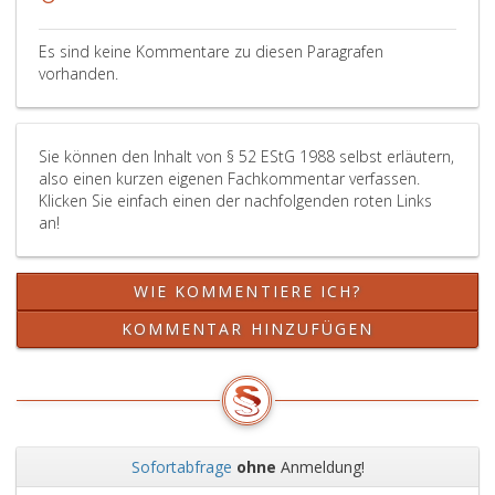
nicht
schon
Es sind keine Kommentare zu diesen Paragrafen
gemäß
vorhanden.
Ziffer
eins,
ausgeschrieben
Sie können den Inhalt von § 52 EStG 1988 selbst erläutern,
worden
also einen kurzen eigenen Fachkommentar verfassen.
ist.
Klicken Sie einfach einen der nachfolgenden roten Links
an!
WIE KOMMENTIERE ICH?
KOMMENTAR HINZUFÜGEN
Sofortabfrage
ohne
Anmeldung!