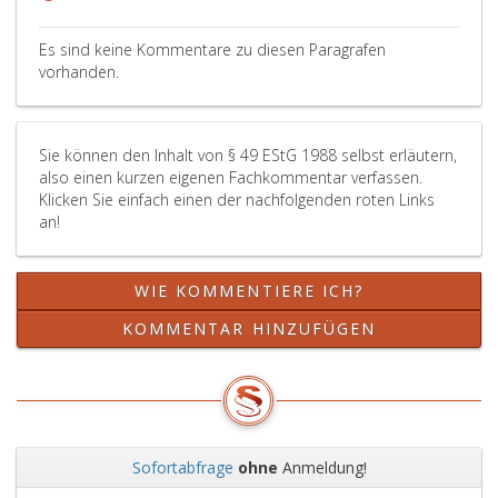
57,
Absatz
Es sind keine Kommentare zu diesen Paragrafen
2,)
vorhanden.
nach
Maßgabe
der
Sie können den Inhalt von § 49 EStG 1988 selbst erläutern,
Vorschriften
also einen kurzen eigenen Fachkommentar verfassen.
des
Klicken Sie einfach einen der nachfolgenden roten Links
Paragraph
an!
57,
auf
der
WIE KOMMENTIERE ICH?
Ersten
Lohnsteuerkarte
KOMMENTAR HINZUFÜGEN
zu
bescheinigen.
Sofortabfrage
ohne
Anmeldung!