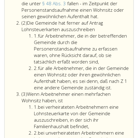
die unter
§ 48 Abs. 3
fallen - im Zeitpunkt der
Personenstandsaufnahme einen Wohnsitz oder
Die
seinen gewöhnlichen Aufenthalt hat.
Absatz
Lohnsteuerkarten
(2)
Die Gemeinde hat ferner auf Antrag
2
sind
Lohnsteuerkarten auszuschreiben
Ziffer
unentgeltlich
1.
für Arbeitnehmer, die in der betreffenden
eins
von
Gemeinde durch die
jener
Personenstandsaufnahme zu erfassen
Gemeinde
waren, ohne Rücksicht darauf, ob sie
auszustellen,
tatsächlich erfaßt worden sind,
Ziffer
in
2.
für alle Arbeitnehmer, die in der Gemeinde
2
deren
einen Wohnsitz oder ihren gewöhnlichen
Bereich
Aufenthalt haben, es sei denn, daß nach Z 1
der
für
eine andere Gemeinde zuständig ist.
Absatz
Arbeitnehmer
alle
(3)
Wenn Arbeitnehmer einen mehrfachen
3
-
Arbeitnehme
Wohnsitz haben, ist
Ziffer
ausgenommen
die
1.
bei verheirateten Arbeitnehmern eine
eins
Arbeitnehmer,
in
Lohnsteuerkarte von der Gemeinde
die
der
auszuschreiben, in der sich ihr
unter
Gemeinde
Familienhaushalt befindet,
Ziffer
Paragraph
einen
2.
bei unverheirateten Arbeitnehmern eine