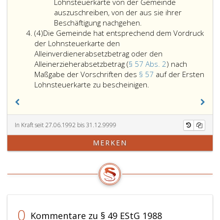
2
48,
Wohnsitz
Lohnsteuerkarte von der Gemeinde
Absatz
oder
auszuschreiben, von der aus sie ihrer
3,
ihren
Beschäftigung nachgehen.
Absatz
fallen
gewöhnlich
(4)
Die Gemeinde hat entsprechend dem Vordruck
4
-
Aufenthalt
der Lohnsteuerkarte den
im
haben,
Alleinverdienerabsetzbetrag oder den
Zeitpunkt
es
Alleinerzieherabsetzbetrag (
§ 57 Abs. 2
) nach
der
sei
Maßgabe der Vorschriften des
§ 57
auf der Ersten
Die
Personenstandsa
denn,
Lohnsteuerkarte zu bescheinigen.
Gemeinde
einen
daß
hat
Wohnsitz
nach
entsprechend
oder
Ziffer
dem
seinen
eins,
In Kraft seit 27.06.1992 bis 31.12.9999
Vordruck
gewöhnlichen
eine
MERKEN
der
Aufenthalt
andere
Lohnsteuerkarte
hat.
Gemeinde
den
zuständig
Alleinverdienerabset
ist.
oder
den
Alleinerzieherabsetz
0
Kommentare zu § 49 EStG 1988
(Paragraph