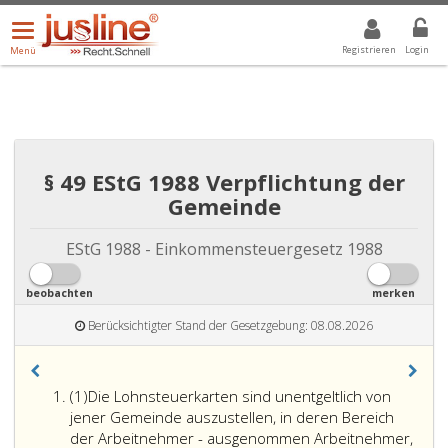
Menü
DROPDOWN: GEWÄHLTER WERT IST ALLE
ALLE
öffnen/schließen
Registrieren
Login
Menü
§ 49 EStG 1988 Verpflichtung der
Gemeinde
EStG 1988 - Einkommensteuergesetz 1988
beobachten
merken
Berücksichtigter Stand der Gesetzgebung: 08.08.2026
Absatz
(1)
Die Lohnsteuerkarten sind unentgeltlich von
eins
jener Gemeinde auszustellen, in deren Bereich
der Arbeitnehmer - ausgenommen Arbeitnehmer,