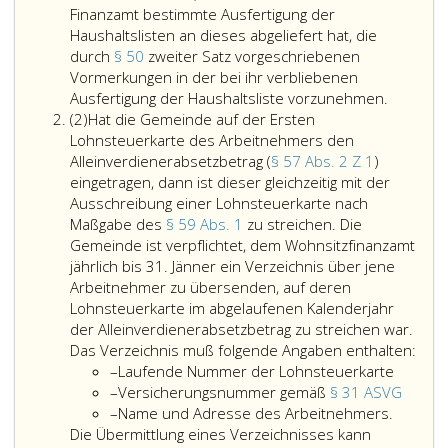
Finanzamt bestimmte Ausfertigung der
Haushaltslisten an dieses abgeliefert hat, die
durch
§ 50
zweiter Satz vorgeschriebenen
Vormerkungen in der bei ihr verbliebenen
Die
Ausfertigung der Haushaltsliste vorzunehmen.
Absatz
Gemein
(2)
Hat die Gemeinde auf der Ersten
2
hat
Lohnsteuerkarte des Arbeitnehmers den
über
Alleinverdienerabsetzbetrag (
§ 57 Abs. 2 Z 1
)
ausgesc
eingetragen, dann ist dieser gleichzeitig mit der
Lohnsteu
Ausschreibung einer Lohnsteuerkarte nach
nachde
Maßgabe des
§ 59 Abs. 1
zu streichen. Die
sie
Gemeinde ist verpflichtet, dem Wohnsitzfinanzamt
die
jährlich bis 31. Jänner ein Verzeichnis über jene
für
Arbeitnehmer zu übersenden, auf deren
das
Lohnsteuerkarte im abgelaufenen Kalenderjahr
Finanza
der Alleinverdienerabsetzbetrag zu streichen war.
bestimm
Hat
Das Verzeichnis muß folgende Angaben enthalten:
Strichaufzählung
Ausferti
die
–
Laufende Nummer der Lohnsteuerkarte
Strichaufzählung
der
Versi
Gem
–
Versicherungsnummer gemäß
§ 31 ASVG
Strichaufzählung
Haushalt
gemäß
auf
–
Name und Adresse des Arbeitnehmers.
an
Paragr
der
Die Übermittlung eines Verzeichnisses kann