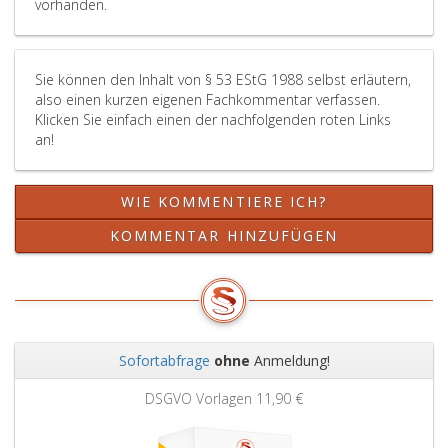
vorhanden.
nach
Maß
des
Sie können den Inhalt von § 53 EStG 1988 selbst erläutern,
Para
also einen kurzen eigenen Fachkommentar verfassen.
59,
Klicken Sie einfach einen der nachfolgenden roten Links
Absa
an!
eins,
zu
stre
WIE KOMMENTIERE ICH?
Die
Gem
KOMMENTAR HINZUFÜGEN
ist
verpf
dem
Wohn
jährl
bis
Sofortabfrage
ohne
Anmeldung!
31. 
Zurück
Weit
ein
DSGVO Vorlagen
11,90 €
Verz
über