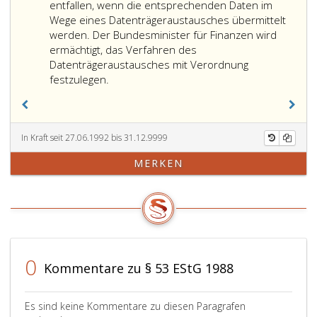
dieses
31,
Erst
entfallen, wenn die entsprechenden Daten im
abgeliefe
ASVG
Lohn
Wege eines Datenträgeraustausches übermittelt
hat,
des
werden. Der Bundesminister für Finanzen wird
die
Arbe
ermächtigt, das Verfahren des
durch
den
Datenträgeraustausches mit Verordnung
Paragra
Alle
festzulegen.
50,
(Par
zweiter
57,
Satz
Absa
vorgesc
2,
In Kraft seit 27.06.1992 bis 31.12.9999
Vormerk
Ziffe
MERKEN
in
eins,
der
eing
bei
dan
ihr
ist
verblieb
dies
Ausferti
gleic
der
mit
0
Kommentare zu § 53 EStG 1988
Haushalt
der
vorzune
Auss
eine
Es sind keine Kommentare zu diesen Paragrafen
Lohn