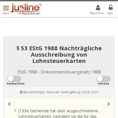
Menü
DROPDOWN: GEWÄHLTER WERT IST ALLE
ALLE
öffnen/schließen
Registrieren
Login
Menü
§ 53 EStG 1988 Nachträgliche
Ausschreibung von
Lohnsteuerkarten
EStG 1988 - Einkommensteuergesetz 1988
beobachten
merken
Berücksichtigter Stand der Gesetzgebung: 06.08.2026
Absatz
(1)
Die Gemeinde hat über ausgeschriebene
eins
Lohnsteuerkarten, nachdem sie die für das