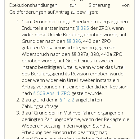
Exekutionshandlungen zur Sicherung von
Geldforderungen auf Antrag zu bewilligen:
Ziffer
1.
auf Grund der infolge Anerkenntnis ergangenen
eins
Endurteile erster Instanz (
§ 395
der ZPO), wenn
wider diese Urteile Berufung erhoben wurde, auf
Grund der nach den
§§ 396
, 442 der ZPO
gefällten Versäumnisurteile, wenn gegen sie
Widerspruch nach den §§ 397a, 398, 442a ZPO
erhoben wurde, auf Grund eines in zweiter
Instanz bestätigten Urteils, wenn wider das Urteil
des Berufungsgerichts Revision erhoben wurde
oder wenn wider ein Urteil zweiter Instanz ein
Antrag verbunden mit einer ordentlichen Revision
auf
nach
§ 508 Abs. 1 ZPO
gestellt wurde.
Ziffer
Grund
2.
aufgrund der in
§ 1 Z 2
angeführten
2
aufgrund
der
Zahlungsaufträge
Ziffer
der
infolge
3.
auf Grund der im Mahnverfahren ergangenen
3
in
Anerkenntnis
bedingten Zahlungsbefehle, wenn der Beklagte die
Paragraph
ergangenen
Wiedereinsetzung in den vorigen Stand zur
eins,
Endurteile
Erhebung des Einspruchs beantragt hat;
Ziffer
Ziffer
erster
4.
auf Grund von strafgerichtlichen Entscheidungen