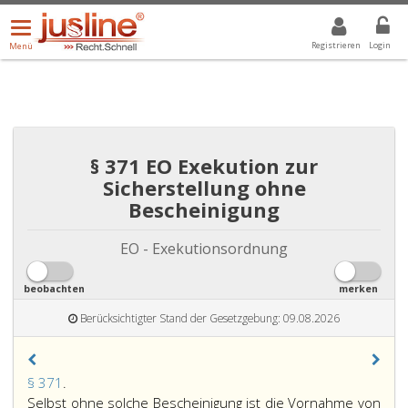
Menü
DROPDOWN: GEWÄHLTER WERT IST ALLE
ALLE
öffnen/schließen
Registrieren
Login
Menü
§ 371 EO Exekution zur
Sicherstellung ohne
Bescheinigung
EO - Exekutionsordnung
beobachten
merken
Berücksichtigter Stand der Gesetzgebung: 09.08.2026
Paragraph
§ 371
.
371,
Selbst ohne solche Bescheinigung ist die Vornahme von