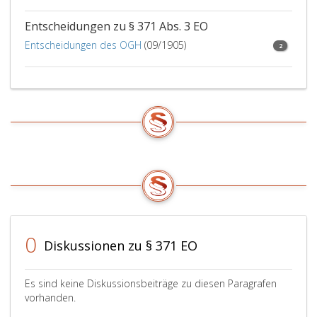
verbunden
Entscheidungen zu § 371 Abs. 3 EO
mit
einer
Entscheidungen des OGH
(09/1905)
2
ordentlichen
Revision
nach
Paragraph
508,
Absatz
eins,
ZPO
gestellt
wurde.
0
Diskussionen zu § 371 EO
Es sind keine Diskussionsbeiträge zu diesen Paragrafen
vorhanden.