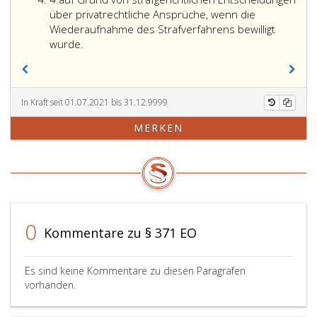
4
2,
Instanz
über privatrechtliche Ansprüche, wenn die
angeführten
(Paragraph
Wiederaufnahme des Strafverfahrens bewilligt
Zahlungsaufträge
395,
wurde.
der
ZPO),
wenn
wider
In Kraft seit 01.07.2021 bis 31.12.9999
diese
MERKEN
Urteile
Berufung
erhoben
wurde,
auf
Grund
der
0
Kommentare zu § 371 EO
nach
den
Paragraphen
Es sind keine Kommentare zu diesen Paragrafen
396,,
vorhanden.
442
der