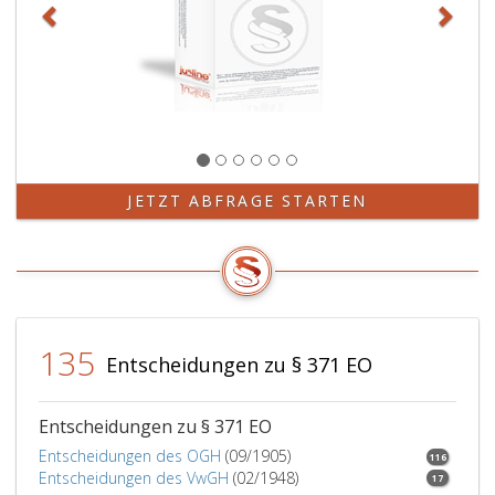
zweiter
Instanz
bestätigten
Urteils,
wenn
wider
das
Urteil
des
JETZT ABFRAGE STARTEN
Berufungsgerich
Revision
erhoben
wurde
oder
wenn
135
wider
Entscheidungen zu § 371 EO
ein
Urteil
zweiter
Entscheidungen zu § 371 EO
Instanz
Entscheidungen des OGH
(09/1905)
116
ein
Entscheidungen des VwGH
(02/1948)
17
Antrag