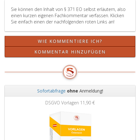
ZPO
Sie können den Inhalt von § 371 EO selbst erläutern, also
gefällten
einen kurzen eigenen Fachkommentar verfassen. Klicken
Versäumnisurteil
Sie einfach einen der nachfolgenden roten Links an!
wenn
gegen
sie
WIE KOMMENTIERE ICH?
Widerspruch
nach
KOMMENTAR HINZUFÜGEN
den
Paragraphen
397
a,,
398,
442a
Sofortabfrage
ohne
Anmeldung!
ZPO
Zurück
Weit
erhoben
DSGVO Vorlagen
11,90 €
wurde,
auf
Grund
eines
in