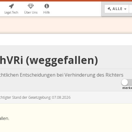
DR
ALLE
Legal.Tech
Über Uns
Hilfe
chVRi (weggefallen)
chtlichen Entscheidungen bei Verhinderung des Richters
merk
chtigter Stand der Gesetzgebung: 07.08.2026
llen.