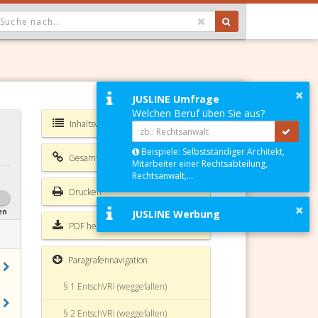
OPDOWN: GEWÄHLTER WERT IST ALLE
×
JUSLINE Umfrage
Welchen Beruf üben Sie aus?
Inhaltsverzeichnis EntschVRi
Beispiele: Selbstständiger Architekt,
Gesamte Rechtsvorschrift
Mitarbeiter einer Rechtsabteilung,
Rechtsanwalt,...
Drucken
×
en
JUSLINE Werbung
PDF herunterladen
Paragrafennavigation
§ 1 EntschVRi (weggefallen)
§ 2 EntschVRi (weggefallen)