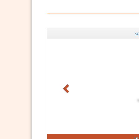
So
Zurück
J