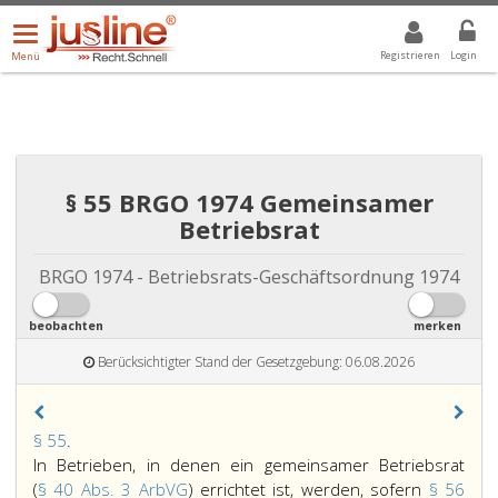
Menü
DROPDOWN: GEWÄHLTER WERT IST ALLE
ALLE
öffnen/schließen
Registrieren
Login
Menü
§ 55 BRGO 1974 Gemeinsamer
Betriebsrat
BRGO 1974 - Betriebsrats-Geschäftsordnung 1974
beobachten
merken
Berücksichtigter Stand der Gesetzgebung: 06.08.2026
Paragraph
§ 55
.
55,
In Betrieben, in denen ein gemeinsamer Betriebsrat
(
§ 40 Abs. 3 ArbVG
) errichtet ist, werden, sofern
§ 56