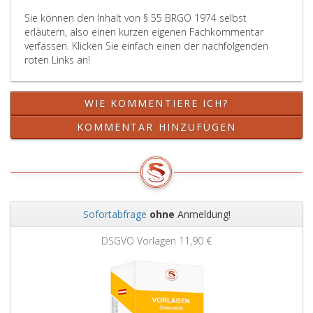
nicht
Sie können den Inhalt von § 55 BRGO 1974 selbst
anderes
erläutern, also einen kurzen eigenen Fachkommentar
bestimmt,
verfassen. Klicken Sie einfach einen der nachfolgenden
von
roten Links an!
diesem
sowohl
die
WIE KOMMENTIERE ICH?
Befugnisse
gemäß
KOMMENTAR HINZUFÜGEN
Paragraph
53,
als
auch
jene
Sofortabfrage
ohne
Anmeldung!
gemäß
Zurück
Weit
Paragraph
DSGVO Vorlagen
11,90 €
54,
ausgeübt.