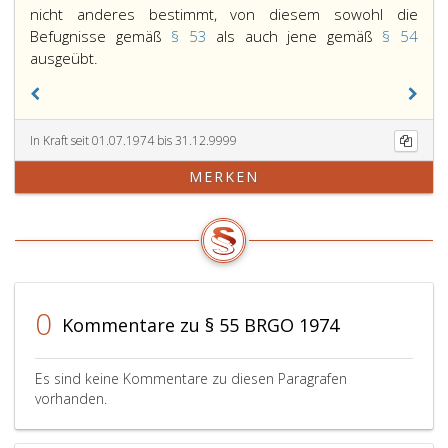
nicht anderes bestimmt, von diesem sowohl die
Befugnisse gemäß
§ 53
als auch jene gemäß
§ 54
In
ausgeübt.
Betrieben,
in
denen
In Kraft seit 01.07.1974 bis 31.12.9999
ein
gemeinsamer
MERKEN
Betriebsrat
(Paragraph
40,
Absatz
3,
ArbVG)
0
errichtet
Kommentare zu § 55 BRGO 1974
ist,
werden,
Es sind keine Kommentare zu diesen Paragrafen
sofern
vorhanden.
Paragraph
56,