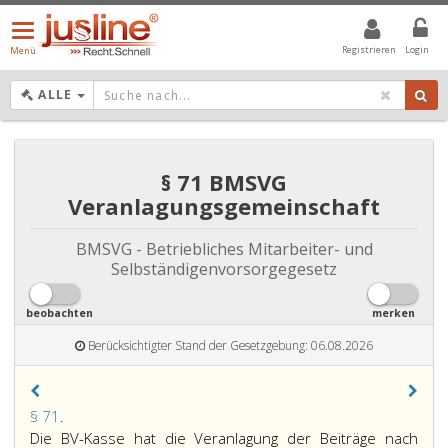
Menü
öffnen/schließen
Registrieren
Login
Menü
DROPDOWN: GEWÄHLTER WERT IST ALLE
ALLE
§ 71 BMSVG
Veranlagungsgemeinschaft
BMSVG - Betriebliches Mitarbeiter- und
Selbständigenvorsorgegesetz
beobachten
merken
Berücksichtigter Stand der Gesetzgebung: 06.08.2026
Paragraph
§ 71
.
71,
Die BV-Kasse hat die Veranlagung der Beiträge nach