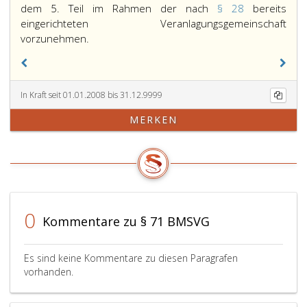
dem 5. Teil im Rahmen der nach
§ 28
bereits
eingerichteten Veranlagungsgemeinschaft
Die
vorzunehmen.
BV-
Kasse
hat
In Kraft seit 01.01.2008 bis 31.12.9999
die
Veranlagung
MERKEN
der
Beiträge
nach
dem
5.
Teil
0
im
Kommentare zu § 71 BMSVG
Rahmen
der
Es sind keine Kommentare zu diesen Paragrafen
nach
vorhanden.
Paragraph
28,