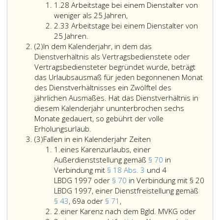
Ziffer
1.
28 Arbeitstage bei einem Dienstalter von
eins
weniger als 25 Jahren,
Ziffer
2.
33 Arbeitstage bei einem Dienstalter von
2
25 Jahren.
Absatz
(2)
In dem Kalenderjahr, in dem das
2
Dienstverhältnis als Vertragsbedienstete oder
Vertragsbediensteter begründet wurde, beträgt
das Urlaubsausmaß für jeden begonnenen Monat
des Dienstverhältnisses ein Zwölftel des
jährlichen Ausmaßes. Hat das Dienstverhältnis in
diesem Kalenderjahr ununterbrochen sechs
Monate gedauert, so gebührt der volle
Erholungsurlaub.
Absatz
(3)
Fallen in ein Kalenderjahr Zeiten
3
Ziffer
1.
eines Karenzurlaubs, einer
eins
Außerdienststellung gemäß
§ 70
in
Verbindung mit
§ 18 Abs. 3
und 4
LBDG 1997 oder
§ 70
in Verbindung mit § 20
LBDG 1997, einer Dienstfreistellung gemäß
eines
§ 43
, 69a oder
§ 71
,
Ziffer
Karenzurlaubs,
2.
einer Karenz nach dem Bgld. MVKG oder