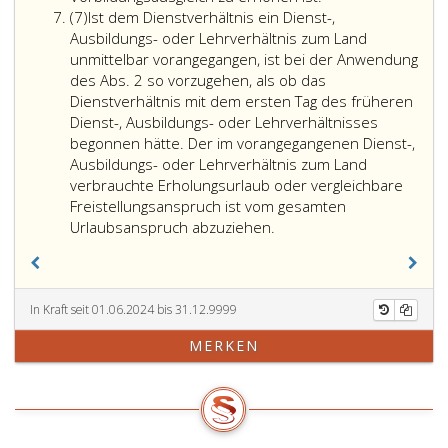
Absatz
das
20,
Dienstalter
(7)
Ist dem Dienstverhältnis ein Dienst-,
7
dem
LBDG 1997,
im
Ausbildungs- oder Lehrverhältnis zum Land
um
einer
Sinne
unmittelbar vorangegangen, ist bei der Anwendung
die
Dienstfreistellung
der
des Abs. 2 so vorzugehen, als ob das
Dauer
gemäß
Absatz
Dienstverhältnis mit dem ersten Tag des früheren
dieser
Paragraph
eins
Dienst-, Ausbildungs- oder Lehrverhältnisses
Zeiten
43,,
bis
begonnen hätte. Der im vorangegangenen Dienst-,
verkürzten
69a
5
Ausbildungs- oder Lehrverhältnis zum Land
Kalenderjahr
oder
ist
verbrauchte Erholungsurlaub oder vergleichbare
entspricht.
Paragraph
das
Freistellungsanspruch ist vom gesamten
In
71,,
Ist
Besoldungsdiensta
Urlaubsanspruch abzuziehen.
den
dem
zu
Fällen
Dienstverhältnis
verstehen,
der
ein
das
Ziffer
Dienst-,
um
In Kraft seit 01.06.2024 bis 31.12.9999
eins,
Ausbildungs-
einen
MERKEN
tritt
oder
allenfalls
die
Lehrverhältnis
in
Aliquotierung
zum
Abzug
bereits
Land
gebrachten
ab
unmittelbar
Vorbildungsausgle