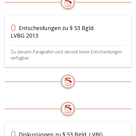
Urlaubsanspruch
abzuziehen.
0
Entscheidungen zu § 53 Bgld.
LVBG 2013
Zu diesem Paragrafen sind derzeit keine Entscheidungen
verfügbar.
0
Diskussionen zu § 53 Bgld. LVBG