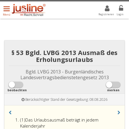
Menü
DROPDOWN: GEWÄHLTER WERT IST ALLE
ALLE
öffnen/schließen
Registrieren
Login
Menü
§ 53 Bgld. LVBG 2013 Ausmaß des
Erholungsurlaubs
Bgld. LVBG 2013 - Burgenländisches
Landesvertragsbedienstetengesetz 2013
beobachten
merken
Berücksichtigter Stand der Gesetzgebung: 08.08.2026
Absatz
(1)
Das Urlaubsausmaß beträgt in jedem
eins
Kalenderjahr