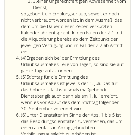
2
Ziffer
einer
3.
einer ungerechtfertigten Abwesenheit vom
3
Außerdienststellung
Dienst,
gemäß
so gebührt ein Erholungsurlaub, soweit er noch
Paragraph
nicht verbraucht worden ist, in dem Ausmaß, das
70,
dem um die Dauer dieser Zeiten verkürzten
in
Kalenderjahr entspricht. In den Fällen der Z 1 tritt
Verbindung
die Aliquotierung bereits ab dem Zeitpunkt der
mit
jeweiligen Verfügung und im Fall der Z 2 ab Antritt
so
Paragraph
ein.
Absatz
gebührt
18,
(4)
Ergeben sich bei der Ermittlung des
4
ein
Absatz
Urlaubsausmaßes Teile von Tagen, so sind sie auf
Erholungsurlaub,
3
ganze Tage aufzurunden.
Absatz
soweit
und
(5)
Stichtag für die Ermittlung des
5
er
4
Urlaubsausmaßes ist jeweils der 1. Juli. Das für
noch
LBDG 1997
das höhere Urlaubsausmaß maßgebende
nicht
oder
Dienstalter gilt auch dann als am 1. Juli erreicht,
verbraucht
Paragraph
wenn es vor Ablauf des dem Stichtag folgenden
worden
70,
30. September vollendet wird.
Absatz
ist,
in
(6)
Unter Dienstalter im Sinne der Abs. 1 bis 5 ist
6
in
Verbindung
das Besoldungsdienstalter zu verstehen, das um
dem
mit
einen allenfalls in Abzug gebrachten
Ausmaß,
Paragraph
Unter
Vorbildungsausgleich zu erhöhen ist.