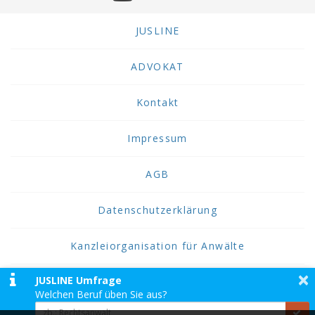
JUSLINE
ADVOKAT
Kontakt
Impressum
AGB
Datenschutzerklärung
Kanzleiorganisation für Anwälte
×
JUSLINE Umfrage
2026 JUSLINE
Welchen Beruf üben Sie aus?
JUSLINE® ist eine Marke der ADVOKAT
Unternehmensberatung Greiter & Greiter GmbH.