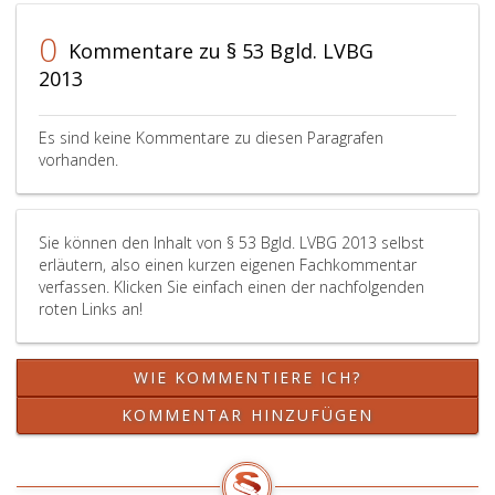
dem
vorangegangen,
zu
Zeitpunkt
ist
erhöhen
0
Kommentare zu § 53 Bgld. LVBG
der
bei
ist.
2013
jeweiligen
der
Verfügung
Anwendung
und
des
Es sind keine Kommentare zu diesen Paragrafen
im
Absatz
vorhanden.
Fall
2,
der
so
Ziffer
vorzugehen,
2,
als
Sie können den Inhalt von § 53 Bgld. LVBG 2013 selbst
erläutern, also einen kurzen eigenen Fachkommentar
ab
ob
verfassen. Klicken Sie einfach einen der nachfolgenden
Antritt
das
roten Links an!
ein.
Dienstverhältnis
mit
dem
WIE KOMMENTIERE ICH?
ersten
Tag
KOMMENTAR HINZUFÜGEN
des
früheren
Dienst-,