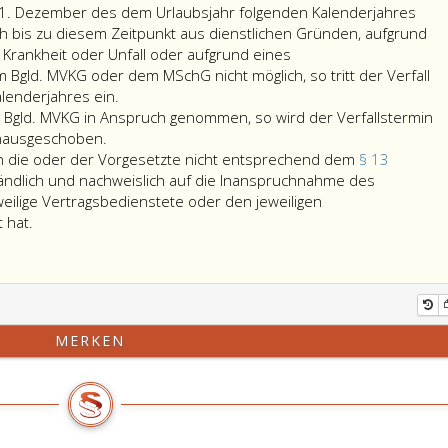
31. Dezember des dem Urlaubsjahr folgenden Kalenderjahres
ch bis zu diesem Zeitpunkt aus dienstlichen Gründen, aufgrund
Krankheit oder Unfall oder aufgrund eines
Bgld. MVKG oder dem MSchG nicht möglich, so tritt der Verfall
alenderjahres ein.
Bgld. MVKG in Anspruch genommen, so wird der Verfallstermin
inausgeschoben.
wenn die oder der Vorgesetzte nicht entsprechend dem
§ 13
tändlich und nachweislich auf die Inanspruchnahme des
eilige Vertragsbedienstete oder den jeweiligen
Der
 hat.
Verfall
tritt
nicht
ein,
wenn
MERKEN
die
oder
der
Vorgesetzte
nicht