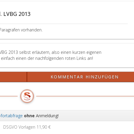
entsprechend
dem
. LVBG 2013
Paragraph
13,
Absatz
Paragrafen vorhanden.
eins
a,
rechtzeitig,
unmissverständlich
LVBG 2013 selbst erläutern, also einen kurzen eigenen
und
einfach einen der nachfolgenden roten Links an!
nachweislich
auf
die
?
KOMMENTAR HINZUFÜGEN
Inanspruchnahme
des
Erholungsurlaubes
durch
die
jeweilige
fortabfrage
ohne
Anmeldung!
Vertragsbedienstete
Wei
oder
DSGVO Vorlagen
11,90 €
den