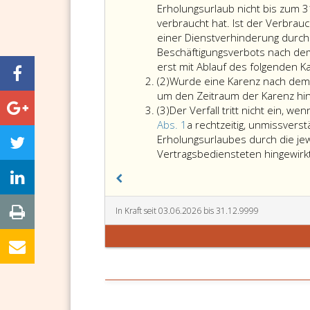
eins,
Erholungsurlaub nicht bis zum 
verbraucht hat. Ist der Verbrau
einer Dienstverhinderung durch 
Beschäftigungsverbots nach dem 
erst mit Ablauf des folgenden K
Absatz
(2)
Wurde eine Karenz nach dem 
2,
um den Zeitraum der Karenz h
Absatz
(3)
Der Verfall tritt nicht ein, 
3,
Abs. 1
a rechtzeitig, unmissvers
Erholungsurlaubes durch die jew
Vertragsbediensteten hingewirkt
In Kraft seit 03.06.2026 bis 31.12.9999