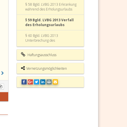
§ 58 Bgld. LVBG 2013 Erkrankung
während des Erholungsurlaubs
§ 59 Bgld. LVBG 2013 Verfall
des Erholungsurlaubs
§ 60 Bgld. LVBG 2013
Unterbrechung des
Erholungsurlaubs und
Verhinderung
Haftungsausschluss
§ 61 Bgld. LVBG 2013 Ansprüche
bei Beendigung des
Vernetzungsmöglichkeiten
Dienstverhältnisses
§ 62 Bgld. LVBG 2013
Sonderurlaub
§ 63 Bgld. LVBG 2013 Karenzurlaub
§ 64 Bgld. LVBG 2013
§ 65 Bgld. LVBG 2013 Karenzurlaub
zur Pflege eines behinderten