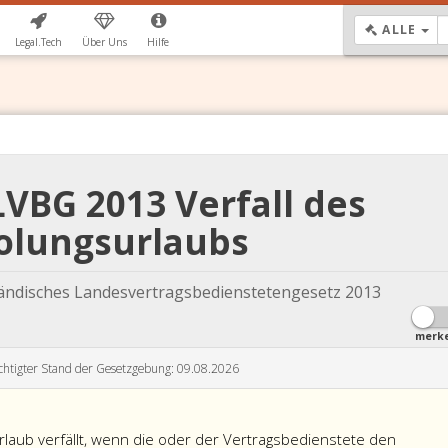
DR
ALLE
Legal.Tech
Über Uns
Hilfe
 LVBG 2013 Verfall des
olungsurlaubs
ländisches Landesvertragsbedienstetengesetz 2013
merk
chtigter Stand der Gesetzgebung: 09.08.2026
laub verfällt, wenn die oder der Vertragsbedienstete den