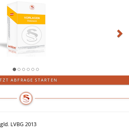
jeweiligen
Vertragsbediensteten
hingewirkt
hat.
ETZT ABFRAGE STARTEN
gld. LVBG 2013