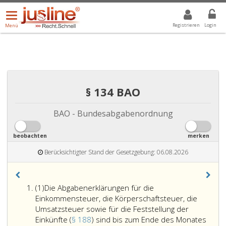
Menü
DROPDOWN: GEWÄHLTER WERT IST ALLE
ALLE
öffnen/schließen
Registrieren
Login
Menü
§ 134 BAO
BAO - Bundesabgabenordnung
beobachten
merken
Berücksichtigter Stand der Gesetzgebung: 06.08.2026
Absatz
(1)
Die Abgabenerklärungen für die
eins
Einkommensteuer, die Körperschaftsteuer, die
Umsatzsteuer sowie für die Feststellung der
Einkünfte (
§ 188
) sind bis zum Ende des Monates