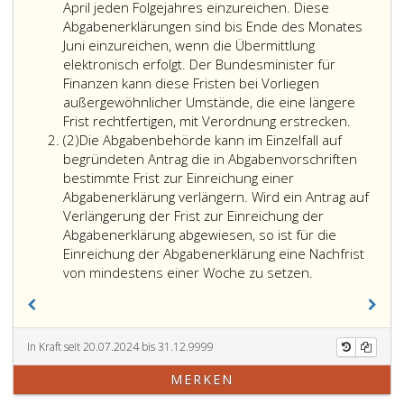
April jeden Folgejahres einzureichen. Diese
Abgabenerklärungen sind bis Ende des Monates
Juni einzureichen, wenn die Übermittlung
elektronisch erfolgt. Der Bundesminister für
Finanzen kann diese Fristen bei Vorliegen
außergewöhnlicher Umstände, die eine längere
Die
Frist rechtfertigen, mit Verordnung erstrecken.
Absatz
Abgaben
(2)
Die Abgabenbehörde kann im Einzelfall auf
2
für
begründeten Antrag die in Abgabenvorschriften
die
bestimmte Frist zur Einreichung einer
Einkomm
Abgabenerklärung verlängern. Wird ein Antrag auf
die
Verlängerung der Frist zur Einreichung der
Körpersc
Abgabenerklärung abgewiesen, so ist für die
die
Einreichung der Abgabenerklärung eine Nachfrist
Umsatzs
von mindestens einer Woche zu setzen.
sowie
für
die
Feststel
In Kraft seit 20.07.2024 bis 31.12.9999
der
MERKEN
Einkünft