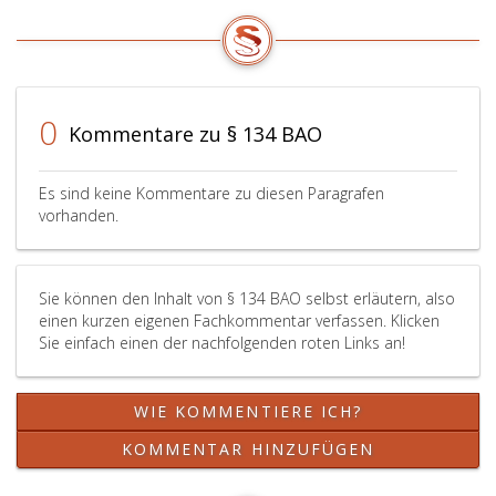
(Paragra
188,)
sind
bis
zum
Ende
0
Kommentare zu § 134 BAO
des
Monates
April
Es sind keine Kommentare zu diesen Paragrafen
jeden
vorhanden.
Folgejah
einzurei
Diese
Sie können den Inhalt von § 134 BAO selbst erläutern, also
Abgaben
einen kurzen eigenen Fachkommentar verfassen. Klicken
sind
Sie einfach einen der nachfolgenden roten Links an!
bis
Ende
des
WIE KOMMENTIERE ICH?
Monates
Juni
KOMMENTAR HINZUFÜGEN
einzurei
wenn