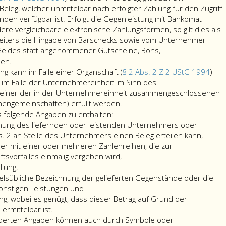
eleg, welcher unmittelbar nach erfolgter Zahlung für den Zugriff
nden verfügbar ist. Erfolgt die Gegenleistung mit Bankomat-
ere vergleichbare elektronische Zahlungsformen, so gilt dies als
t weiters die Hingabe von Barschecks sowie vom Unternehmer
eldes statt angenommener Gutscheine, Bons,
Unternehmer
en.
(Paragraph
ng kann im Falle einer Organschaft (
§ 2 Abs. 2 Z 2 UStG 1994
)
2,
 im Falle der Unternehmereinheit im Sinn des
Absatz
 einer der in der Unternehmereinheit zusammengeschlossenen
eins,
Die
engemeinschaften) erfüllt werden.
UStG 1994)
Belegerteilungsverpflichtung
 folgende Angaben zu enthalten:
haben
kann
hnung des liefernden oder leistenden Unternehmers oder
unbeschadet
im
eine
. 2 an Stelle des Unternehmers einen Beleg erteilen kann,
anderer
Falle
eindeu
r mit einer oder mehreren Zahlenreihen, die zur
gesetzlicher
einer
Bezei
ftsvorfalles einmalig vergeben wird,
Vorschriften
Organschaft
des
lung,
dem
(Paragraph
liefer
lsübliche Bezeichnung der gelieferten Gegenstände oder die
die
2,
oder
onstigen Leistungen und
Barzahlung
Absatz
leiste
ng, wobei es genügt, dass dieser Betrag auf Grund der
Leistenden
2,
Unter
ermittelbar ist.
einen
Ziffer
oder
orderten Angaben können auch durch Symbole oder