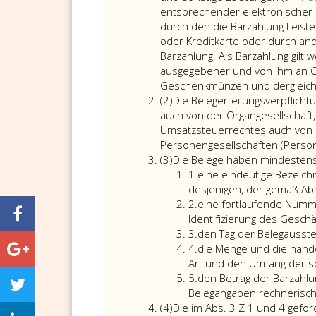
entsprechender elektronischer B
durch den die Barzahlung Leiste
oder Kreditkarte oder durch and
Barzahlung. Als Barzahlung gil
ausgegebener und von ihm an G
Geschenkmünzen und dergleich
Absatz
(2)
Die Belegerteilungsverpflichtu
2
auch von der Organgesellschaft,
Umsatzsteuerrechtes auch von
Personengesellschaften (Person
Absatz
(3)
Die Belege haben mindestens
3
Ziffer
1.
eine eindeutige Bezeic
eins
desjenigen, der gemäß Abs
Ziffer
2.
eine fortlaufende Numme
2
Identifizierung des Geschä
Ziffer
3.
den Tag der Belegausstel
3
Ziffer
4.
die Menge und die hande
4
Art und den Umfang der s
Ziffer
5.
den Betrag der Barzahlu
5
Belegangaben rechnerisch 
Absatz
(4)
Die im Abs. 3 Z 1 und 4 gef