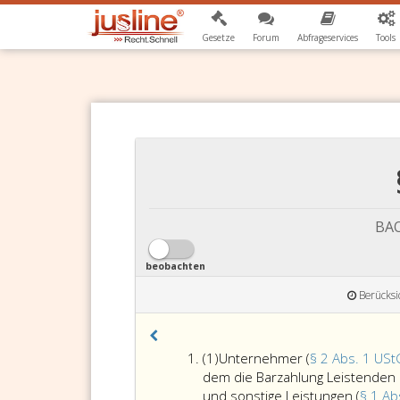
Gesetze
Forum
Abfrageservices
Tools
BAO
beobachten
Berücksi
Absatz
(1)
Unternehmer (
§ 2 Abs. 1 US
eins
dem die Barzahlung Leistenden
und sonstige Leistungen (
§ 1 Ab