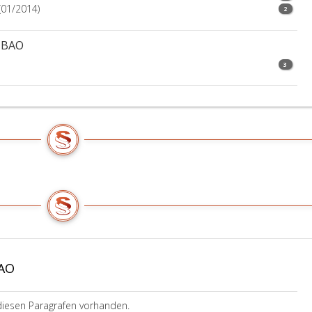
ausgestellt
(01/2014)
2
wurde.
6 BAO
3
BAO
diesen Paragrafen vorhanden.