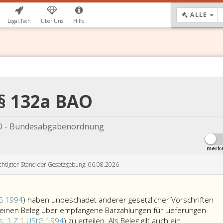
DR
ALLE
Legal.Tech
Über Uns
Hilfe
§ 132a BAO
 - Bundesabgabenordnung
merk
chtigter Stand der Gesetzgebung: 06.08.2026
tG 1994
) haben unbeschadet anderer gesetzlicher Vorschriften
 einen Beleg über empfangene Barzahlungen für Lieferungen
s. 1 Z 1 UStG 1994
) zu erteilen. Als Beleg gilt auch ein