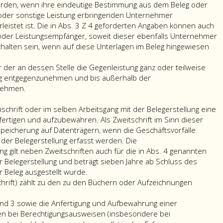
Beleg
2,
desjen
erden, wenn ihre eindeutige Bestimmung aus dem Beleg oder
über
UStG 1994)
der
 oder sonstige Leistung erbringenden Unternehmer
empfangene
auch
gemäß
eistet ist. Die in Abs. 3 Z 4 geforderten Angaben können auch
Barzahlungen
von
Absatz
der Leistungsempfänger, soweit dieser ebenfalls Unternehmer
für
der
2,
halten sein, wenn auf diese Unterlagen im Beleg hingewiesen
Lieferungen
Organgesellschaft,
an
und
im
Stelle
der an dessen Stelle die Gegenleistung ganz oder teilweise
sonstige
Falle
des
leg entgegenzunehmen und bis außerhalb der
Leistungen
der
Unter
nehmen.
(Paragraph
Unternehmereinheit
einen
eins,
im
Beleg
schrift oder im selben Arbeitsgang mit der Belegerstellung eine
Absatz
Sinn
erteile
fertigen und aufzubewahren. Als Zweitschrift im Sinn dieser
eins,
des
kann,
Speicherung auf Datenträgern, wenn die Geschäftsvorfälle
Ziffer
Umsatzsteuerrechtes
t der Belegerstellung erfasst werden. Die
eins,
auch
g gilt neben Zweitschriften auch für die in Abs. 4 genannten
UStG 1994)
von
r Belegerstellung und beträgt sieben Jahre ab Schluss des
zu
Vom
einer
r Beleg ausgestellt wurde.
erteilen.
Beleg
der
schrift) zählt zu den zu den Büchern oder Aufzeichnungen
Als
ist
in
Beleg
eine
der
und 3 sowie die Anfertigung und Aufbewahrung einer
gilt
Durchschrift
Unternehmereinheit
nen bei Berechtigungsausweisen (insbesondere bei