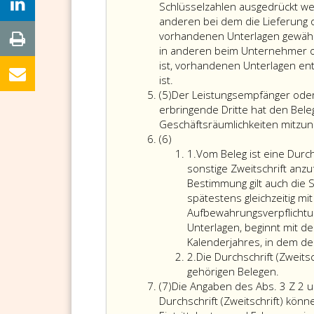
4
Schlüsselzahlen ausgedrückt w
anderen bei dem die Lieferung
vorhandenen Unterlagen gewährl
in anderen beim Unternehmer o
ist, vorhandenen Unterlagen ent
Die
ist.
Absatz
im
(5)
Der Leistungsempfänger oder 
5
Absatz
erbringende Dritte hat den Be
3,
Geschäftsräumlichkeiten mitzu
Absatz
Ziffer
(6)
6
eins
Ziffer
1.
Vom Beleg ist eine Durch
und
eins
sonstige Zweitschrift anzu
4
Bestimmung gilt auch die 
geforderten
spätestens gleichzeitig mi
Angaben
Aufbewahrungsverpflichtun
können
Unterlagen, beginnt mit de
auch
Kalenderjahres, in dem de
durch
Ziffer
2.
Die Durchschrift (Zweit
Symbole
2
gehörigen Belegen.
Absatz
oder
(7)
Die Angaben des Abs. 3 Z 2 
7
Schlüsselzahlen
Durchschrift (Zweitschrift) kön