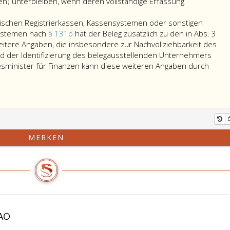
auch
oder
zusammengeschlossenen
en) unterbleiben, wenn deren vollständige Erfassung
ein
im
Personengesellschaften
entsprechender
selben
(Personengemeinschaften)
ischen Registrierkassen, Kassensystemen oder sonstigen
elektronischer
Arbeitsgang
erfüllt
systemen nach
§ 131b
hat der Beleg zusätzlich zu den in Abs. 3
Beleg,
mit
werden.
tere Angaben, die insbesondere zur Nachvollziehbarkeit des
welcher
der
nd der Identifizierung des belegausstellenden Unternehmers
unmittelbar
Belegerstellung
esminister für Finanzen kann diese weiteren Angaben durch
nach
eine
ung
erfolgter
sonstige
Zahlung
Zweitschrift
schen
für
anzufertigen
rkassen,
den
und
stemen
Zugriff
aufzubewahren.
MERKEN
durch
Als
den
Zweitschrift
schen
die
im
nungssystemen
Barzahlung
Sinn
Leistenden
dieser
h
verfügbar
Bestimmung
ist.
gilt
AO
ausweisen
Erfolgt
auch
die
die