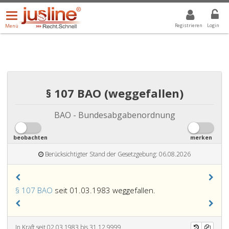
Menü
DROPDOWN: GEWÄHLTER WERT IST ALLE
ALLE
öffnen/schließen
Registrieren
Login
Menü
§ 107 BAO (weggefallen)
BAO - Bundesabgabenordnung
beobachten
merken
Berücksichtigter Stand der Gesetzgebung: 06.08.2026
§ 107 BAO
seit 01.03.1983 weggefallen.
In Kraft seit 02.03.1983 bis 31.12.9999