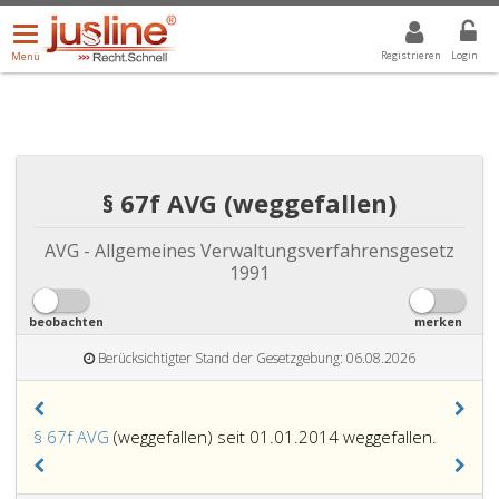
Menü
DROPDOWN: GEWÄHLTER WERT IST ALLE
ALLE
öffnen/schließen
Registrieren
Login
Menü
§ 67f AVG (weggefallen)
AVG - Allgemeines Verwaltungsverfahrensgesetz
1991
beobachten
merken
Berücksichtigter Stand der Gesetzgebung: 06.08.2026
§ 67f AVG
(weggefallen) seit 01.01.2014 weggefallen.