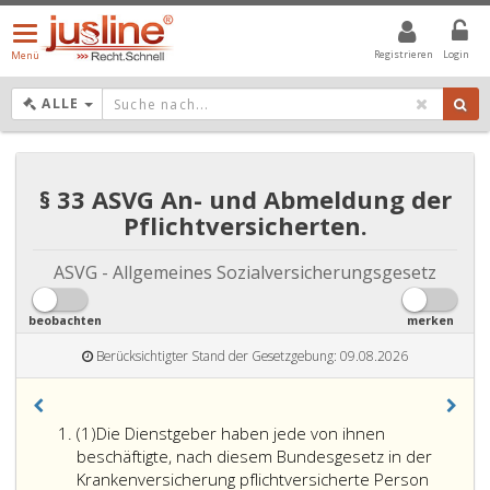
Menü
öffnen/schließen
Registrieren
Login
Menü
DROPDOWN: GEWÄHLTER WERT IST ALLE
ALLE
§ 33 ASVG An- und Abmeldung der
Pflichtversicherten.
ASVG - Allgemeines Sozialversicherungsgesetz
beobachten
merken
Berücksichtigter Stand der Gesetzgebung: 09.08.2026
Absatz
(1)
Die Dienstgeber haben jede von ihnen
eins
beschäftigte, nach diesem Bundesgesetz in der
Krankenversicherung pflichtversicherte Person