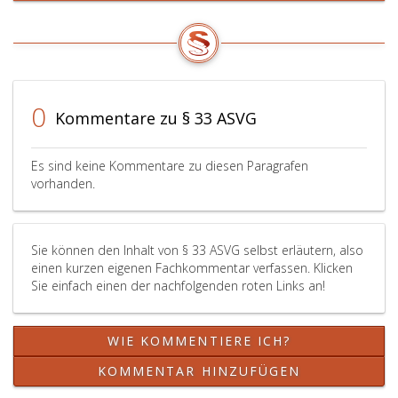
ab
sind
7,
eins,
dem
nach
Ziffer
Nr. 139
Beginn
Paragraph
3,
aus
der
43,
Litera
1997,)
Pflichtversicherung
Absatz
a,
nachzuholen.
4,
Pflichtversiche
0
Kommentare zu § 33 ASVG
zur
mit
Auskunftserteilung
der
aufzufordern.
Maßgabe,
Es sind keine Kommentare zu diesen Paragrafen
daß
vorhanden.
die
Meldungen
beim
Sie können den Inhalt von § 33 ASVG selbst erläutern, also
Träger
einen kurzen eigenen Fachkommentar verfassen. Klicken
der
Sie einfach einen der nachfolgenden roten Links an!
Krankenversic
der
beim
WIE KOMMENTIERE ICH?
Bestehen
einer
KOMMENTAR HINZUFÜGEN
Krankenversic