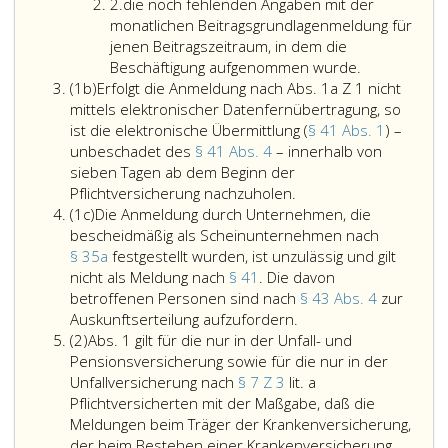
Ziffer
2.
die noch fehlenden Angaben mit der
2
monatlichen Beitragsgrundlagenmeldung für
jenen Beitragszeitraum, in dem die
Beschäftigung aufgenommen wurde.
Absatz
(1b)
Erfolgt die Anmeldung nach Abs. 1a Z 1 nicht
eins
mittels elektronischer Datenfernübertragung, so
b
ist die elektronische Übermittlung (
§ 41 Abs. 1
) –
unbeschadet des
§ 41 Abs. 4
– innerhalb von
sieben Tagen ab dem Beginn der
Erfolgt
Pflichtversicherung nachzuholen.
Absatz
die
(1c)
Die Anmeldung durch Unternehmen, die
eins
Anmeldung
bescheidmäßig als Scheinunternehmen nach
c
nach
§ 35a
festgestellt wurden, ist unzulässig und gilt
Absatz
nicht als Meldung nach
§ 41
. Die davon
eins
betroffenen Personen sind nach
§ 43 Abs. 4
zur
a,
Die
Auskunftserteilung aufzufordern.
Absatz
Ziffer
Anmeldung
(2)
Abs. 1 gilt für die nur in der Unfall- und
2
eins,
durch
Pensionsversicherung sowie für die nur in der
nicht
Unternehmen,
Unfallversicherung nach
§ 7 Z 3
lit. a
mittels
die
Pflichtversicherten mit der Maßgabe, daß die
elektronischer
bescheidmäßig
Meldungen beim Träger der Krankenversicherung,
Datenfernübertragung
als
der beim Bestehen einer Krankenversicherung