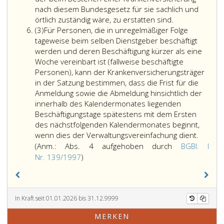
so
Scheinunternehmen
nach diesem Bundesgesetz für sie sachlich und
ist
nach
Absatz
örtlich zuständig wäre, zu erstatten sind.
Absatz
die
Paragraph
eins,
(3)
Für Personen, die in unregelmäßiger Folge
3
elektronische
35
gilt
tageweise beim selben Dienstgeber beschäftigt
Übermittlung
a,
für
werden und deren Beschäftigung kürzer als eine
(Paragraph
festgestellt
die
Woche vereinbart ist (fallweise beschäftigte
41,
wurden,
nur
Personen), kann der Krankenversicherungsträger
Absatz
ist
in
in der Satzung bestimmen, dass die Frist für die
eins,)
unzulässig
der
Anmeldung sowie die Abmeldung hinsichtlich der
–
und
Unfall-
innerhalb des Kalendermonates liegenden
unbeschadet
gilt
und
Beschäftigungstage spätestens mit dem Ersten
des
nicht
Pensionsversi
des nächstfolgenden Kalendermonates beginnt,
Paragraph
als
sowie
wenn dies der Verwaltungsvereinfachung dient.
41,
Meldung
für
(Anm.: Abs. 4 aufgehoben durch
BGBl. I
Absatz
nach
die
Anmerkung,
Nr. 139/1997
)
4,
Paragraph
nur
Absatz
–
41,
in
4,
innerhalb
Die
der
aufgehoben
von
davon
Unfallversiche
In Kraft seit 01.01.2026 bis 31.12.9999
durch
sieben
betroffenen
nach
Bundesgesetzblatt
MERKEN
Tagen
Personen
Paragraph
Teil