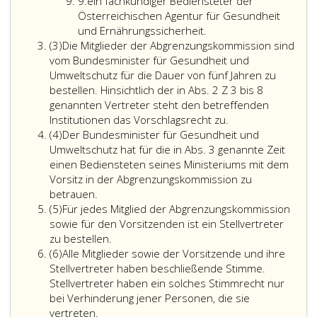
Ziffer
der
9.
ein fachkundiger Bediensteter der
9
Abgrenzung
Österreichischen Agentur für Gesundheit
der
und Ernährungssicherheit.
Absatz
Verkaufsrechte
(3)
Die Mitglieder der Abgrenzungskommission sind
3
im
vom Bundesminister für Gesundheit und
Sinne
Umweltschutz für die Dauer von fünf Jahren zu
des
bestellen. Hinsichtlich der in Abs. 2 Z 3 bis 8
Paragraph
genannten Vertreter steht den betreffenden
Die
59,
Institutionen das Vorschlagsrecht zu.
Absatz
Mitglieder
ist
(4)
Der Bundesminister für Gesundheit und
4
der
beim
Umweltschutz hat für die in Abs. 3 genannte Zeit
Abgrenzungskomm
Bundesministe
einen Bediensteten
seines Ministeriums mit dem
sind
für
Vorsitz in der Abgrenzungskommission zu
Der
vom
Gesundheit
betrauen.
Absatz
Bundesminister
Bundesminister
und
(5)
Für jedes Mitglied der Abgrenzungskommission
5
für
für
Umweltschutz
sowie für den Vorsitzenden ist ein Stellvertreter
Gesundheit
Gesundheit
eine
zu bestellen.
Absatz
und
und
Kommission
(6)
Alle Mitglieder sowie der Vorsitzende und ihre
6
Umweltschutz
Umweltschutz
(Abgrenzungsk
Stellvertreter haben beschließende Stimme.
hat
für
einzurichten.
Stellvertreter haben ein solches Stimmrecht nur
für
die
bei Verhinderung jener Personen, die sie
die
Dauer
vertreten.