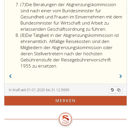
Absatz
in
von
(7)
Die Beratungen der Abgrenzungskommission
7
Absatz
fünf
sind nach einer vom Bundesminister für
3,
Jahren
Gesundheit und Frauen im Einvernehmen mit dem
genannte
zu
Bundesminister für Wirtschaft und Arbeit zu
Zeit
bestellen.
erlassenden Geschäftsordnung zu führen.
Absatz
einen
Hinsichtlich
(8)
Die Tätigkeit in der Abgrenzungskommission ist
8
Bediensteten
der
ehrenamtlich. Allfällige Reisekosten sind den
seines
in
Mitgliedern der Abgrenzungskommission oder
Ministeriums
Absatz
deren Stellvertretern nach der höchsten
mit
2,
Gebührenstufe der Reisegebührenvorschrift
dem
Ziffer
1955 zu ersetzen.
Vorsitz
3
in
bis
der
8
Abgrenzungskommission
genannten
In Kraft seit 01.01.2020 bis 31.12.9999
zu
Vertreter
MERKEN
betrauen.
steht
den
betreffenden
Institutionen
das