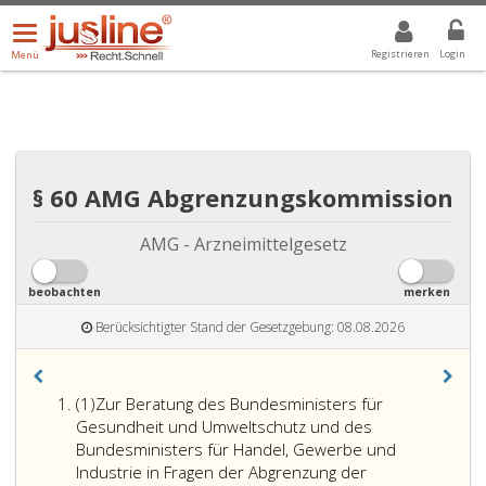
Menü
DROPDOWN: GEWÄHLTER WERT IST ALLE
ALLE
öffnen/schließen
Registrieren
Login
Menü
§ 60 AMG Abgrenzungskommission
AMG - Arzneimittelgesetz
beobachten
merken
Berücksichtigter Stand der Gesetzgebung: 08.08.2026
Absatz
(1)
Zur Beratung des Bundesministers für
eins
Gesundheit und Umweltschutz und des
Bundesministers für Handel, Gewerbe und
Industrie in Fragen der Abgrenzung der