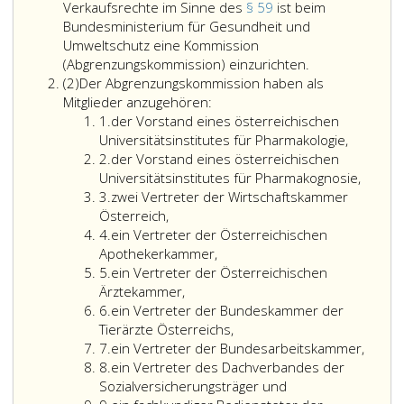
Verkaufsrechte im Sinne des
§ 59
ist beim
Bundesministerium für Gesundheit und
Umweltschutz eine Kommission
Zur
(Abgrenzungskommission) einzurichten.
Absatz
Beratung
(2)
Der Abgrenzungskommission haben als
2
des
Mitglieder anzugehören:
Ziffer
Bundesministe
1.
der Vorstand eines österreichischen
eins
für
Universitätsinstitutes für Pharmakologie,
Ziffer
Gesundheit
2.
der Vorstand eines österreichischen
2
und
Universitätsinstitutes für Pharmakognosie,
Ziffer
Umweltschutz
3.
zwei Vertreter der Wirtschaftskammer
3
und
Österreich,
Ziffer
des
4.
ein Vertreter der Österreichischen
4
Bundesministe
Apothekerkammer,
Ziffer
für
5.
ein Vertreter der Österreichischen
5
Handel,
Ärztekammer,
Ziffer
Gewerbe
6.
ein Vertreter der Bundeskammer der
6
und
Tierärzte Österreichs,
Ziffer
Industrie
7.
ein Vertreter der Bundesarbeitskammer,
7
Ziffer
in
8.
ein Vertreter des Dachverbandes der
8
Fragen
Sozialversicherungsträger und