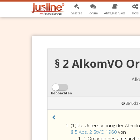
Gesetze
Forum
Abfrageservices
Tools
§ 2 AlkomVO Or
Alk
beobachten
Berücksi
Absatz
(1)
Die Untersuchung der Atemluf
eins
Die
§ 5 Abs. 2 StVO 1960
von
Ziffer
Unter
1.
Organen des amtsärztli