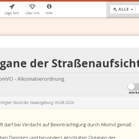
DR
ALLE
Legal.Tech
Über Uns
Hilfe
gane der Straßenaufsich
omVO - Alkomatverordnung
merk
chtigter Stand der Gesetzgebung: 06.08.2026
t darf bei Verdacht auf Beeinträchtigung durch Alkohol gemäß
suchung
chen Dienstes und besonders geschulten Organen der