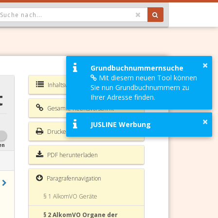
OPDOWN: GEWÄHLTER WERT IST ALLE
×
Grundbuchnummernsuche
Mit diesem neuen Tool können
Inhaltsverzeichnis AlkomVO
Sie nun Grundbuchnummern zu
t
Ihrer Adresse finden.
Gesamte Rechtsvorschrift
×
JUSLINE Werbung
Drucken
en
PDF herunterladen
Paragrafennavigation
§ 1 AlkomVO Geräte
§ 2 AlkomVO Organe der