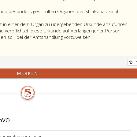
ft
 und besonders geschulten Organen der Straßenaufsicht,
 ist in einer dem Organ zu übergebenden Urkunde anzuführen.
cht
d verpflichtet, diese Urkunde auf Verlangen jener Person,
Der
en soll, bei der Amtshandlung vorzuweisen.
rächtigung
Inhalt
der
l
Ermächtigung
ist
raph
in
MERKEN
einer
dem
Organ
1960
zu
übergebenden
Urkunde
anzuführen.
omVO
Die
Organe
gemäß
Paragrafen vorhanden.