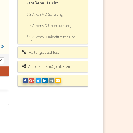
Straßenaufsicht
§ 3 AlkomVO Schulung
§ 4 AlkomVO Untersuchung
§ 5 AlkomVO Inkrafttreten und
Aufhebung
Haftungsausschluss
Alkomatverordnung (AlkomVO)
Fundstelle
Vernetzungsmöglichkeiten