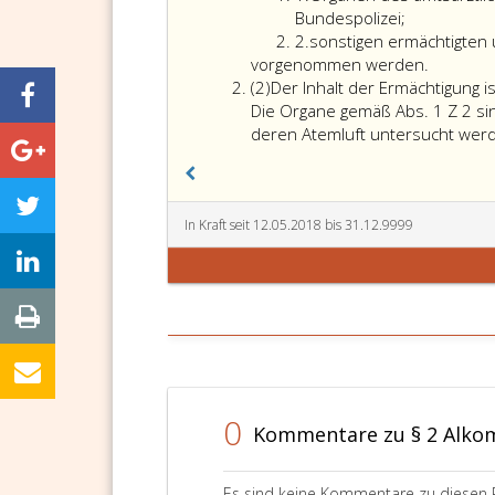
eins
der
Bundespolizei;
Ziffer
Atemlu
2.
sonstigen ermächtigten
2
darf
vorgenommen werden.
Absatz
bei
(2)
Der Inhalt der Ermächtigung
2
Verda
Die Organe gemäß Abs. 1 Z 2 sin
auf
deren Atemluft untersucht werd
Beeint
durch
Alkoho
gemäß
In Kraft seit 12.05.2018 bis 31.12.9999
Parag
5,
Absatz
2,
StVO 
von
0
Kommentare zu § 2 Alk
Es sind keine Kommentare zu diesen 