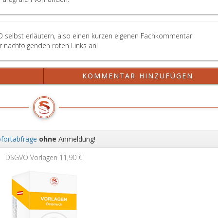
Absatz
eins,
Ziffer
2,
O selbst erläutern, also einen kurzen eigenen Fachkommentar
sind
er nachfolgenden roten Links an!
verpflichtet,
diese
Urkunde
?
KOMMENTAR HINZUFÜGEN
auf
Verlangen
jener
Person,
deren
Atemluft
fortabfrage
ohne
Anmeldung!
untersucht
Wei
werden
DSGVO Vorlagen
11,90 €
soll,
bei
der
Amtshandlung
vorzuweisen.