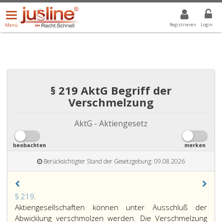
Menü
DROPDOWN: GEWÄHLTER WERT IST ALLE
ALLE
öffnen/schließen
Registrieren
Login
Menü
§ 219 AktG Begriff der
Verschmelzung
AktG - Aktiengesetz
beobachten
merken
Berücksichtigter Stand der Gesetzgebung: 09.08.2026
Paragraph
§ 219
.
219,
Aktiengesellschaften können unter Ausschluß der
Abwicklung verschmolzen werden. Die Verschmelzung