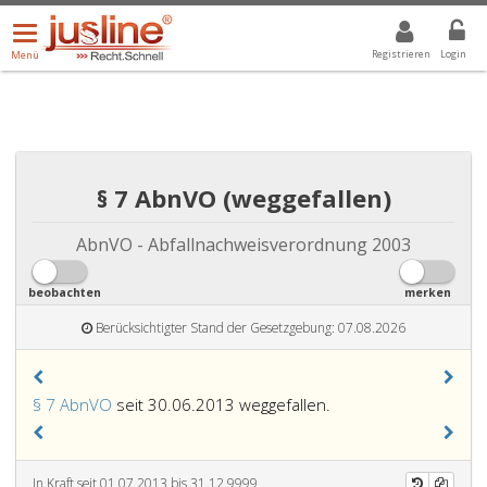
Menü
DROPDOWN: GEWÄHLTER WERT IST ALLE
ALLE
öffnen/schließen
Registrieren
Login
Menü
§ 7 AbnVO (weggefallen)
AbnVO - Abfallnachweisverordnung 2003
beobachten
merken
Berücksichtigter Stand der Gesetzgebung: 07.08.2026
§ 7 AbnVO
seit 30.06.2013 weggefallen.
In Kraft seit 01.07.2013 bis 31.12.9999