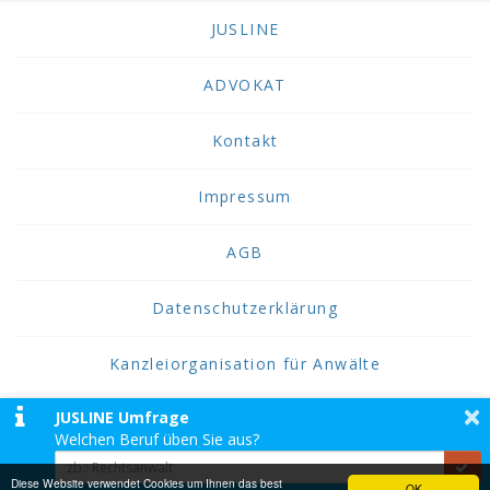
JUSLINE
ADVOKAT
Kontakt
Impressum
AGB
Datenschutzerklärung
Kanzleiorganisation für Anwälte
×
JUSLINE Umfrage
2026 JUSLINE
Welchen Beruf üben Sie aus?
JUSLINE® ist eine Marke der ADVOKAT
Unternehmensberatung Greiter & Greiter GmbH.
Diese Website verwendet Cookies um Ihnen das best
OK