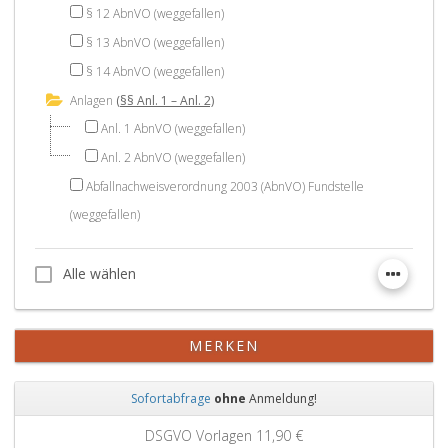
§ 12 AbnVO (weggefallen)
§ 13 AbnVO (weggefallen)
§ 14 AbnVO (weggefallen)
Anlagen
(§§ Anl. 1 – Anl. 2)
Anl. 1 AbnVO (weggefallen)
Anl. 2 AbnVO (weggefallen)
Abfallnachweisverordnung 2003 (AbnVO) Fundstelle
(weggefallen)
Alle wählen
Alle wählen
MERKEN
Sofortabfrage
ohne
Anmeldung!
Zurück
Weit
DSGVO Vorlagen
11,90 €