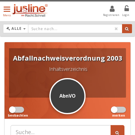
Menü
öffnen/schließen
Registrieren
Login
Menü
DROPDOWN: GEWÄHLTER WERT IST ALLE
ALLE
Abfallnachweisverordnung 2003
Inhaltsverzeichnis
AbnVO
beobachten
merken