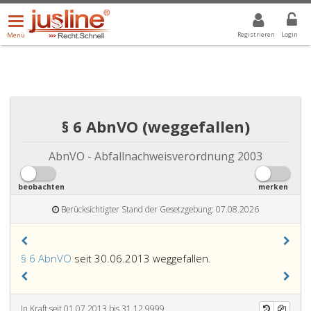
Menü
DROPDOWN: GEWÄHLTER WERT IST ALLE
ALLE
öffnen/schließen
Registrieren
Login
Menü
§ 6 AbnVO (weggefallen)
AbnVO - Abfallnachweisverordnung 2003
beobachten
merken
Berücksichtigter Stand der Gesetzgebung: 07.08.2026
§ 6 AbnVO
seit 30.06.2013 weggefallen.
In Kraft seit 01.07.2013 bis 31.12.9999