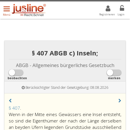
Menü
DROPDOWN: GEWÄHLTER WERT IST ALLE
ALLE
öffnen/schließen
Registrieren
Login
Menü
§ 407 ABGB c) Inseln;
ABGB - Allgemeines bürgerliches Gesetzbuch
beobachten
merken
Berücksichtigter Stand der Gesetzgebung: 08.08.2026
Paragraph
§ 407
.
407,
Wenn in der Mitte eines Gewässers eine Insel entsteht,
so sind die Eigenthümer der nach der Länge derselben
an beyden Ufern liegenden Grundstücke ausschließend