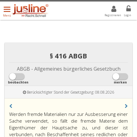
Menü
DROPDOWN: GEWÄHLTER WERT IST ALLE
ALLE
öffnen/schließen
Registrieren
Login
Menü
§ 416 ABGB
ABGB - Allgemeines bürgerliches Gesetzbuch
beobachten
merken
Berücksichtigter Stand der Gesetzgebung: 08.08.2026
Paragraph
Werden fremde Materialien nur zur Ausbesserung einer
416,
Sache verwendet, so fällt die fremde Materie dem
Eigenthümer der Hauptsache zu, und dieser ist
verbunden, nach Beschaffenheit seines redlichen oder