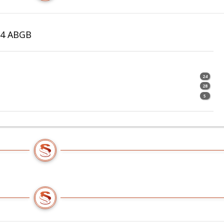
24 ABGB
24
28
5