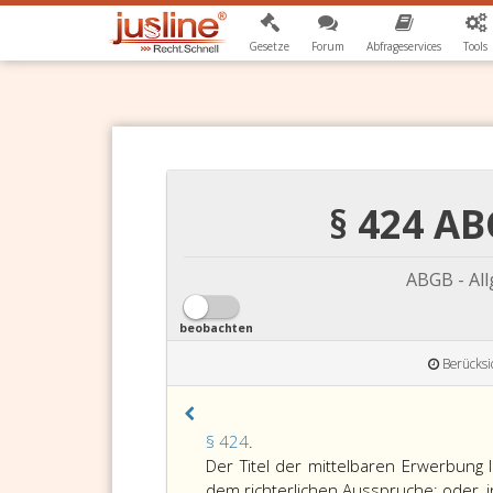
Gesetze
Forum
Abfrageservices
Tools
§ 424 AB
ABGB - Al
beobachten
Berücksi
Paragraph
§ 424
.
424,
Der Titel der mittelbaren Erwerbung l
dem richterlichen Ausspruche; oder,