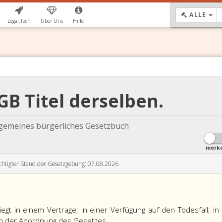
DR
ALLE
Legal.Tech
Über Uns
Hilfe
GB Titel derselben.
lgemeines bürgerliches Gesetzbuch
merk
chtigter Stand der Gesetzgebung: 07.08.2026
iegt in einem Vertrage; in einer Verfügung auf den Todesfall; in
 in der Anordnung des Gesetzes.