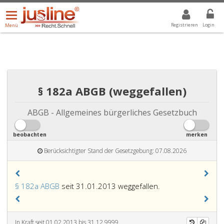
Menü
DROPDOWN: GEWÄHLTER WERT IST ALLE
ALLE
öffnen/schließen
Registrieren
Login
Menü
§ 182a ABGB (weggefallen)
ABGB - Allgemeines bürgerliches Gesetzbuch
beobachten
merken
Berücksichtigter Stand der Gesetzgebung: 07.08.2026
§ 182a ABGB
seit 31.01.2013 weggefallen.
In Kraft seit 01.02.2013 bis 31.12.9999