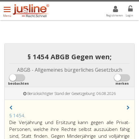
Menü
DROPDOWN: GEWÄHLTER WERT IST ALLE
ALLE
öffnen/schließen
Registrieren
Login
Menü
§ 1454 ABGB Gegen wen;
ABGB - Allgemeines bürgerliches Gesetzbuch
beobachten
merken
Berücksichtigter Stand der Gesetzgebung: 06.08.2026
Paragraph
§ 1454
.
1454,
Die Verjährung und Ersitzung kann gegen alle Privat-
Personen, welche ihre Rechte selbst auszuüben fähig
sind, Statt finden. Gegen Minderjährige und volljährige