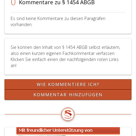
0
selbst
Kommentare zu § 1454 ABGB
auszuüben
fähig
Es sind keine Kommentare zu diesen Paragrafen
sind,
vorhanden.
Statt
finden.
Gegen
Sie können den Inhalt von § 1454 ABGB selbst erläutern,
Minderjährige
also einen kurzen eigenen Fachkommentar verfassen.
und
Klicken Sie einfach einen der nachfolgenden roten Links
volljährige
an!
Personen,
wenn
diese
WIE KOMMENTIERE ICH?
aufgrund
einer
KOMMENTAR HINZUFÜGEN
psychischen
Krankheit
oder
einer
vergleichbaren
Beeinträchtigung