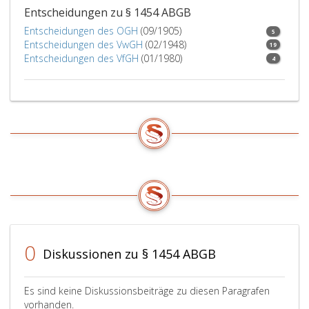
Vermögens
Entscheidungen zu § 1454 ABGB
und
Entscheidungen des OGH
(09/1905)
5
gegen
Entscheidungen des VwGH
(02/1948)
19
diejenigen,
Entscheidungen des VfGH
(01/1980)
4
welche
ohne
ihr
Verschulden
abwesend
sind,
wird
sie
nur
unter
den
unten
0
(Paragraphen
Diskussionen zu § 1454 ABGB
1494,,
1472
Es sind keine Diskussionsbeiträge zu diesen Paragrafen
und
vorhanden.