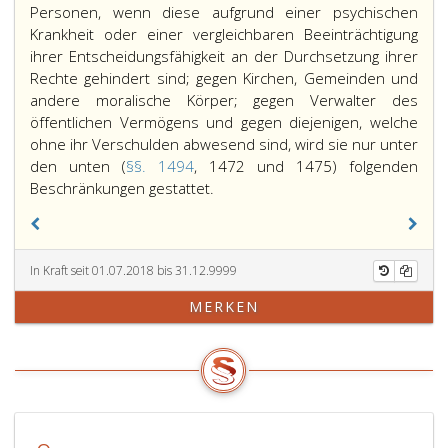
Personen, wenn diese aufgrund einer psychischen
Krankheit oder einer vergleichbaren Beeinträchtigung
ihrer Entscheidungsfähigkeit an der Durchsetzung ihrer
Rechte gehindert sind; gegen Kirchen, Gemeinden und
andere moralische Körper; gegen Verwalter des
öffentlichen Vermögens und gegen diejenigen, welche
ohne ihr Verschulden abwesend sind, wird sie nur unter
den unten (
§§. 1494
, 1472 und 1475) folgenden
Die
Beschränkungen gestattet.
Verjährung
und
Ersitzung
In Kraft seit 01.07.2018 bis 31.12.9999
kann
gegen
MERKEN
alle
Privat-
Personen,
welche
ihre
Rechte