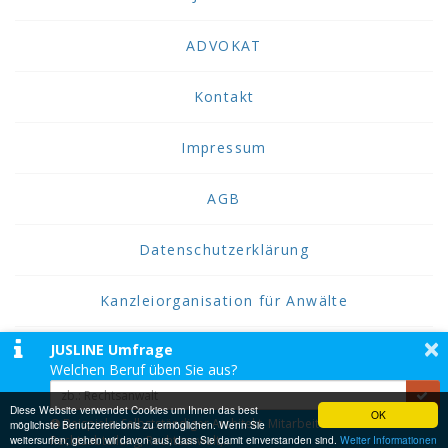
ADVOKAT
Kontakt
Impressum
AGB
Datenschutzerklärung
Kanzleiorganisation für Anwälte
×
JUSLINE Umfrage
2026 JUSLINE
Welchen Beruf üben Sie aus?
JUSLINE® ist eine Marke der ADVOKAT
Unternehmensberatung Greiter & Greiter GmbH.
Diese Website verwendet Cookies um Ihnen das best
OK
Beispiele: Selbstständiger Architekt, Mitarbeiter einer
möglichste Benutzererlebnis zu ermöglichen. Wenn Sie
weitersurfen, gehen wir davon aus, dass Sie damit einverstanden sind.
Rechtsabteilung, Rechtsanwalt,...
Weiter Informationen