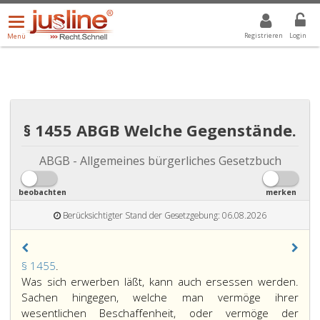
Menü
DROPDOWN: GEWÄHLTER WERT IST ALLE
ALLE
öffnen/schließen
Registrieren
Login
Menü
§ 1455 ABGB Welche Gegenstände.
ABGB - Allgemeines bürgerliches Gesetzbuch
beobachten
merken
Berücksichtigter Stand der Gesetzgebung: 06.08.2026
Paragraph
§ 1455
.
1455,
Was sich erwerben läßt, kann auch ersessen werden.
Sachen hingegen, welche man vermöge ihrer
wesentlichen Beschaffenheit, oder vermöge der