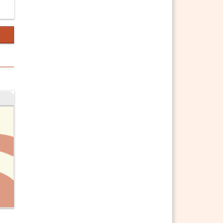
§ 1463 ABGB b) redlicher,