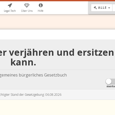
DR
ALLE
Legal.Tech
Über Uns
Hilfe
r verjähren und ersitzen
kann.
lgemeines bürgerliches Gesetzbuch
merk
chtigter Stand der Gesetzgebung: 06.08.2026