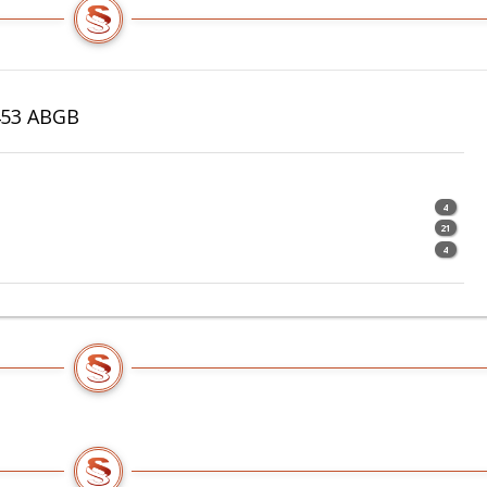
453 ABGB
4
21
4