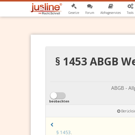
Gesetze
Forum
Abfrageservices
Tools
§ 1453 ABGB We
ABGB - Al
beobachten
Berücksi
Paragraph
§ 1453
.