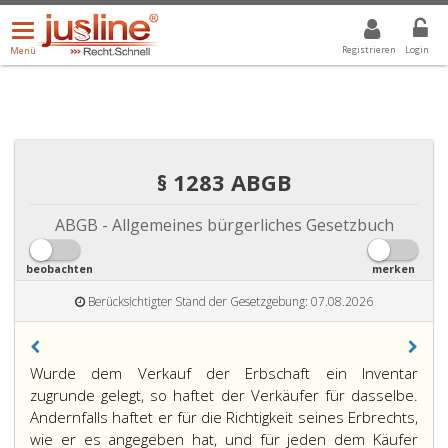
Menü
DROPDOWN: GEWÄHLTER WERT IST ALLE
ALLE
öffnen/schließen
Registrieren
Login
Menü
§ 1283 ABGB
ABGB - Allgemeines bürgerliches Gesetzbuch
beobachten
merken
Berücksichtigter Stand der Gesetzgebung: 07.08.2026
Paragraph
Wurde dem Verkauf der Erbschaft ein Inventar
1283,
zugrunde gelegt, so haftet der Verkäufer für dasselbe.
Andernfalls haftet er für die Richtigkeit seines Erbrechts,
wie er es angegeben hat, und für jeden dem Käufer