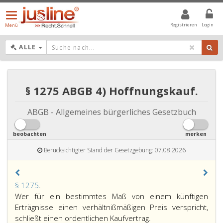
Menü
öffnen/schließen
Registrieren
Login
Menü
DROPDOWN: GEWÄHLTER WERT IST ALLE
ALLE
§ 1275 ABGB 4) Hoffnungskauf.
ABGB - Allgemeines bürgerliches Gesetzbuch
beobachten
merken
Berücksichtigter Stand der Gesetzgebung: 07.08.2026
Paragraph
§ 1275
.
1275,
Wer für ein bestimmtes Maß von einem künftigen
Erträgnisse einen verhältnißmäßigen Preis verspricht,
schließt einen ordentlichen Kaufvertrag.