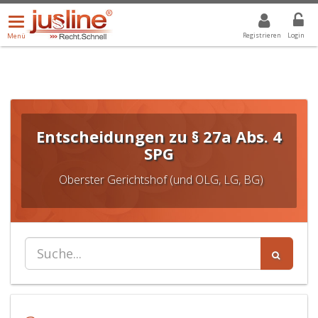
Menü
DROPDOWN: GEWÄHLTER WERT IST ALLE
ALLE
öffnen/schließen
Registrieren
Login
Menü
Entscheidungen zu § 27a Abs. 4
SPG
Oberster Gerichtshof (und OLG, LG, BG)