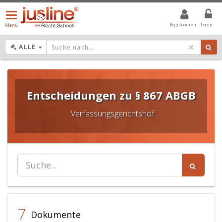
Menü
öffnen/schließen
Registrieren
Login
Menü
DROPDOWN: GEWÄHLTER WERT IST ALLE
ALLE
Entscheidungen zu § 867 ABGB
Verfassungsgerichtshof
7
Dokumente