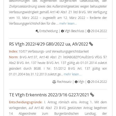
Bestimmungen des Allgemeinen bürgerlichen Gesetzbuches, der
Zivilprozessordnung sowie des Außerstreitgesetzes wegen behaupteter
Verfassungswidrigkeit gemäß Art140 Abs1 Z1 litd B-VG. Mit Verfügung
vom 10. März 2022 – zugestellt am 12. März 2022 – forderte der
Verfassungsgerichtshof den für die ...
mehr lesen...
Entscheidung |
Vfgh Beschluss |
29.04.2022
RS Vfgh 2022/4/29 G80/2022 ua, A9/2022
Index:
10/07 Verfassungs- und Verwaltungsgerichtsbarkeit
Norm:
B-VG Art137, Art140 Abs1 Z1 litdABGBZPOAußStrG VfGG §7
Abs2 B-VG Art. 137 heute B-VG Art. 137 gültig ab 01.01.2014 zuletzt
geändert durch BGBl. I Nr. 51/2012 B-VG Art. 137 gültig von
01.01.2004 bis 31.12.2013 zuletzt ge...
mehr lesen...
Rechtssatz |
Vfgh |
29.04.2022
TE Vfgh Erkenntnis 2022/3/16 G227/2021
Entscheidungsgründe:
I. Antrag römisch eins. Antrag 1. Mit dem
vorliegenden, auf Art140 Abs1 Z3 B-VG gestützten Antrag begehren
14 Abgeordnete zum Burgenländischen Landtag, der