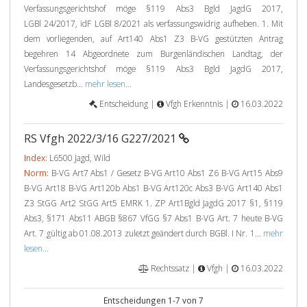
Verfassungsgerichtshof möge §119 Abs3 Bgld JagdG 2017,
LGBl 24/2017, idF LGBl 8/2021 als verfassungswidrig aufheben. 1. Mit
dem vorliegenden, auf Art140 Abs1 Z3 B-VG gestützten Antrag
begehren 14 Abgeordnete zum Burgenländischen Landtag, der
Verfassungsgerichtshof möge §119 Abs3 Bgld JagdG 2017,
Landesgesetzb...
mehr lesen...
Entscheidung |
Vfgh Erkenntnis |
16.03.2022
RS Vfgh 2022/3/16 G227/2021
Index:
L6500 Jagd, Wild
Norm:
B-VG Art7 Abs1 / Gesetz B-VG Art10 Abs1 Z6 B-VG Art15 Abs9
B-VG Art18 B-VG Art120b Abs1 B-VG Art120c Abs3 B-VG Art140 Abs1
Z3 StGG Art2 StGG Art5 EMRK 1. ZP Art1Bgld JagdG 2017 §1, §119
Abs3, §171 Abs11 ABGB §867 VfGG §7 Abs1 B-VG Art. 7 heute B-VG
Art. 7 gültig ab 01.08.2013 zuletzt geändert durch BGBl. I Nr. 1...
mehr
lesen...
Rechtssatz |
Vfgh |
16.03.2022
Entscheidungen 1-7 von 7