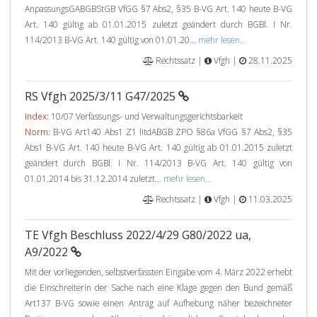
AnpassungsGABGBStGB VfGG §7 Abs2, §35 B-VG Art. 140 heute B-VG
Art. 140 gültig ab 01.01.2015 zuletzt geändert durch BGBl. I Nr.
114/2013 B-VG Art. 140 gültig von 01.01.20...
mehr lesen...
Rechtssatz |
Vfgh |
28.11.2025
RS Vfgh 2025/3/11 G47/2025
Index:
10/07 Verfassungs- und Verwaltungsgerichtsbarkeit
Norm:
B-VG Art140 Abs1 Z1 litdABGB ZPO §86a VfGG §7 Abs2, §35
Abs1 B-VG Art. 140 heute B-VG Art. 140 gültig ab 01.01.2015 zuletzt
geändert durch BGBl. I Nr. 114/2013 B-VG Art. 140 gültig von
01.01.2014 bis 31.12.2014 zuletzt...
mehr lesen...
Rechtssatz |
Vfgh |
11.03.2025
TE Vfgh Beschluss 2022/4/29 G80/2022 ua,
A9/2022
Mit der vorliegenden, selbstverfassten Eingabe vom 4. März 2022 erhebt
die Einschreiterin der Sache nach eine Klage gegen den Bund gemäß
Art137 B-VG sowie einen Antrag auf Aufhebung näher bezeichneter