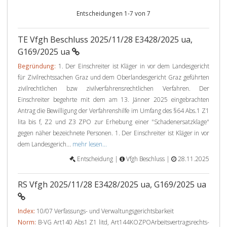
Entscheidungen 1-7 von 7
TE Vfgh Beschluss 2025/11/28 E3428/2025 ua,
G169/2025 ua
Begründung:
1. Der Einschreiter ist Kläger in vor dem Landesgericht
für Zivilrechtssachen Graz und dem Oberlandesgericht Graz geführten
zivilrechtlichen bzw zivilverfahrensrechtlichen Verfahren. Der
Einschreiter begehrte mit dem am 13. Jänner 2025 eingebrachten
Antrag die Bewilligung der Verfahrenshilfe im Umfang des §64 Abs.1 Z1
lita bis f, Z2 und Z3 ZPO zur Erhebung einer "Schadenersatzklage"
gegen näher bezeichnete Personen. 1. Der Einschreiter ist Kläger in vor
dem Landesgerich...
mehr lesen...
Entscheidung |
Vfgh Beschluss |
28.11.2025
RS Vfgh 2025/11/28 E3428/2025 ua, G169/2025 ua
Index:
10/07 Verfassungs- und Verwaltungsgerichtsbarkeit
Norm:
B-VG Art140 Abs1 Z1 litd, Art144KOZPOArbeitsvertragsrechts-