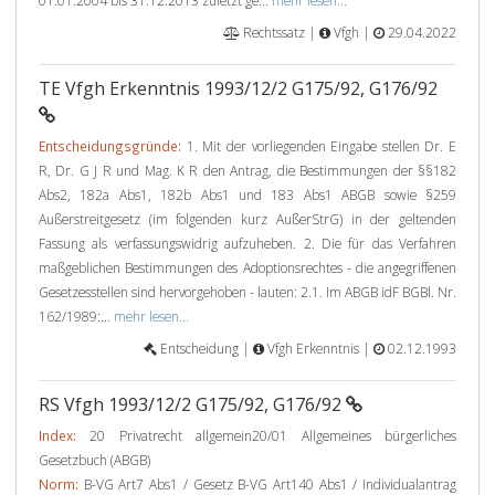
01.01.2004 bis 31.12.2013 zuletzt ge...
mehr lesen...
Rechtssatz |
Vfgh |
29.04.2022
TE Vfgh Erkenntnis 1993/12/2 G175/92, G176/92
Entscheidungsgründe:
1. Mit der vorliegenden Eingabe stellen Dr. E
R, Dr. G J R und Mag. K R den Antrag, die Bestimmungen der §§182
Abs2, 182a Abs1, 182b Abs1 und 183 Abs1 ABGB sowie §259
Außerstreitgesetz (im folgenden kurz AußerStrG) in der geltenden
Fassung als verfassungswidrig aufzuheben. 2. Die für das Verfahren
maßgeblichen Bestimmungen des Adoptionsrechtes - die angegriffenen
Gesetzesstellen sind hervorgehoben - lauten: 2.1. Im ABGB idF BGBl. Nr.
162/1989:...
mehr lesen...
Entscheidung |
Vfgh Erkenntnis |
02.12.1993
RS Vfgh 1993/12/2 G175/92, G176/92
Index:
20 Privatrecht allgemein20/01 Allgemeines bürgerliches
Gesetzbuch (ABGB)
Norm:
B-VG Art7 Abs1 / Gesetz B-VG Art140 Abs1 / Individualantrag