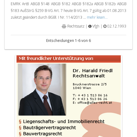
EMRK Art8 ABGB §148 ABGB §182 ABGB §182a ABGB §182b ABGB
§183 AußStrG §259 B-VG Art. 7 heute B-VG Art. 7 gültig ab 01.08.2013
zuletzt geändert durch BGBl. I Nr. 114/2013 ...
mehr lesen...
Rechtssatz |
Vfgh |
02.12.1993
Entscheidungen 1-6 von 6