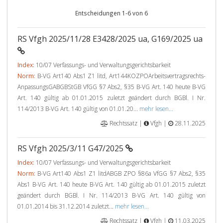
Entscheidungen 1-6 von 6
RS Vfgh 2025/11/28 E3428/2025 ua, G169/2025 ua
Index:
10/07 Verfassungs- und Verwaltungsgerichtsbarkeit
Norm:
B-VG Art140 Abs1 Z1 litd, Art144KOZPOArbeitsvertragsrechts-
AnpassungsGABGBStGB VfGG §7 Abs2, §35 B-VG Art. 140 heute B-VG
Art. 140 gültig ab 01.01.2015 zuletzt geändert durch BGBl. I Nr.
114/2013 B-VG Art. 140 gültig von 01.01.20...
mehr lesen...
Rechtssatz |
Vfgh |
28.11.2025
RS Vfgh 2025/3/11 G47/2025
Index:
10/07 Verfassungs- und Verwaltungsgerichtsbarkeit
Norm:
B-VG Art140 Abs1 Z1 litdABGB ZPO §86a VfGG §7 Abs2, §35
Abs1 B-VG Art. 140 heute B-VG Art. 140 gültig ab 01.01.2015 zuletzt
geändert durch BGBl. I Nr. 114/2013 B-VG Art. 140 gültig von
01.01.2014 bis 31.12.2014 zuletzt...
mehr lesen...
Rechtssatz |
Vfgh |
11.03.2025