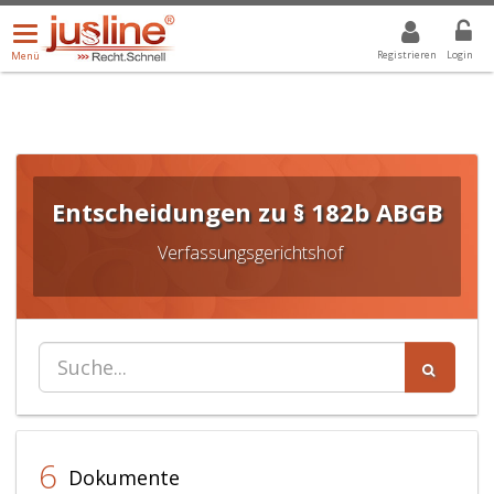
Menü
DROPDOWN: GEWÄHLTER WERT IST ALLE
ALLE
öffnen/schließen
Registrieren
Login
Menü
Entscheidungen zu § 182b ABGB
Verfassungsgerichtshof
6
Dokumente