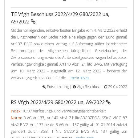
TE Vfgh Beschluss 2022/4/29 G80/2022 ua,
A9/2022
Mit der vorliegenden, selbstverfassten Eingabe vom 4. März 2022 erhebt
die Einschreiterin der Sache nach eine Klage gegen den Bund gemäß
Art137 B-VG sowie einen Antrag auf Aufhebung näher bezeichneter
Bestimmungen des Allgemeinen bürgerlichen Gesetzbuches, der
Zivilprozessordnung sowie des Außerstreitgesetzes wegen behaupteter
Verfassungswidrigkeit gemäß Art140 Abs1 Z1 litd B-VG. Mit Verfügung
vom 10. März 2022 – zugestellt am 12. März 2022 – forderte der
Verfassungsgerichtshof den für die ...
mehr lesen...
Entscheidung |
Vfgh Beschluss |
29.04.2022
RS Vfgh 2022/4/29 G80/2022 ua, A9/2022
Index:
10/07 Verfassungs- und Verwaltungsgerichtsbarkeit
Norm:
B-VG Art137, Art140 Abs1 Z1 litdABGBZPOAußStrG VfGG §7
Abs2 B-VG Art. 137 heute B-VG Art. 137 gültig ab 01.01.2014 zuletzt
geändert durch BGBl. I Nr. 51/2012 B-VG Art. 137 gültig von