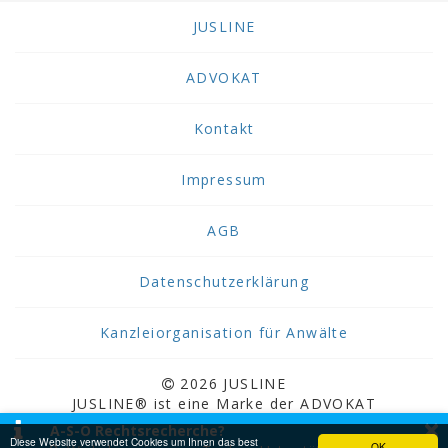
JUSLINE
ADVOKAT
Kontakt
Impressum
AGB
Datenschutzerklärung
Kanzleiorganisation für Anwälte
2026 JUSLINE
JUSLINE® ist eine Marke der ADVOKAT
×
Unternehmensberatung Greiter & Greiter GmbH.
A-S-O Rechtsrecherche?
Diese Website verwendet Cookies um Ihnen das best
OK