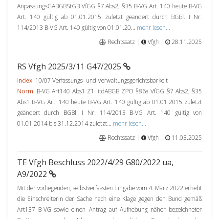
AnpassungsGABGBStGB VfGG §7 Abs2, §35 B-VG Art. 140 heute B-VG
Art. 140 gültig ab 01.01.2015 zuletzt geändert durch BGBl. I Nr.
114/2013 B-VG Art. 140 gültig von 01.01.20...
mehr lesen...
Rechtssatz |
Vfgh |
28.11.2025
RS Vfgh 2025/3/11 G47/2025
Index:
10/07 Verfassungs- und Verwaltungsgerichtsbarkeit
Norm:
B-VG Art140 Abs1 Z1 litdABGB ZPO §86a VfGG §7 Abs2, §35
Abs1 B-VG Art. 140 heute B-VG Art. 140 gültig ab 01.01.2015 zuletzt
geändert durch BGBl. I Nr. 114/2013 B-VG Art. 140 gültig von
01.01.2014 bis 31.12.2014 zuletzt...
mehr lesen...
Rechtssatz |
Vfgh |
11.03.2025
TE Vfgh Beschluss 2022/4/29 G80/2022 ua,
A9/2022
Mit der vorliegenden, selbstverfassten Eingabe vom 4. März 2022 erhebt
die Einschreiterin der Sache nach eine Klage gegen den Bund gemäß
Art137 B-VG sowie einen Antrag auf Aufhebung näher bezeichneter