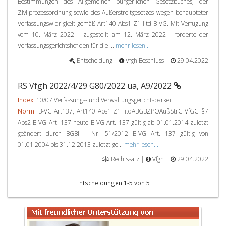
Bestimmungen des Allgemeinen bürgerlichen Gesetzbuches, der
Zivilprozessordnung sowie des Außerstreitgesetzes wegen behaupteter
Verfassungswidrigkeit gemäß Art140 Abs1 Z1 litd B-VG. Mit Verfügung
vom 10. März 2022 – zugestellt am 12. März 2022 – forderte der
Verfassungsgerichtshof den für die ...
mehr lesen...
Entscheidung |
Vfgh Beschluss |
29.04.2022
RS Vfgh 2022/4/29 G80/2022 ua, A9/2022
Index:
10/07 Verfassungs- und Verwaltungsgerichtsbarkeit
Norm:
B-VG Art137, Art140 Abs1 Z1 litdABGBZPOAußStrG VfGG §7
Abs2 B-VG Art. 137 heute B-VG Art. 137 gültig ab 01.01.2014 zuletzt
geändert durch BGBl. I Nr. 51/2012 B-VG Art. 137 gültig von
01.01.2004 bis 31.12.2013 zuletzt ge...
mehr lesen...
Rechtssatz |
Vfgh |
29.04.2022
Entscheidungen 1-5 von 5