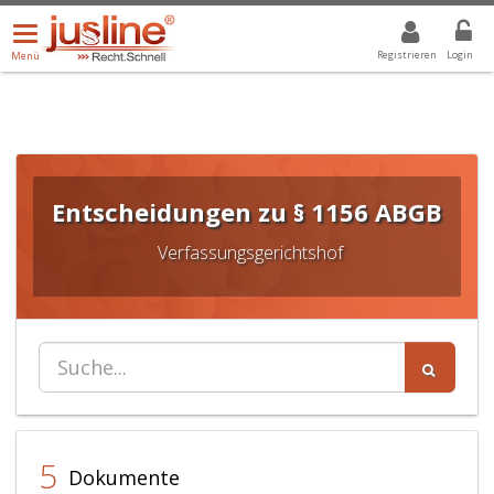
Menü
DROPDOWN: GEWÄHLTER WERT IST ALLE
ALLE
öffnen/schließen
Registrieren
Login
Menü
Entscheidungen zu § 1156 ABGB
Verfassungsgerichtshof
5
Dokumente