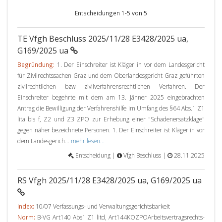
Entscheidungen 1-5 von 5
TE Vfgh Beschluss 2025/11/28 E3428/2025 ua,
G169/2025 ua
Begründung:
1. Der Einschreiter ist Kläger in vor dem Landesgericht
für Zivilrechtssachen Graz und dem Oberlandesgericht Graz geführten
zivilrechtlichen bzw zivilverfahrensrechtlichen Verfahren. Der
Einschreiter begehrte mit dem am 13. Jänner 2025 eingebrachten
Antrag die Bewilligung der Verfahrenshilfe im Umfang des §64 Abs.1 Z1
lita bis f, Z2 und Z3 ZPO zur Erhebung einer "Schadenersatzklage"
gegen näher bezeichnete Personen. 1. Der Einschreiter ist Kläger in vor
dem Landesgerich...
mehr lesen...
Entscheidung |
Vfgh Beschluss |
28.11.2025
RS Vfgh 2025/11/28 E3428/2025 ua, G169/2025 ua
Index:
10/07 Verfassungs- und Verwaltungsgerichtsbarkeit
Norm:
B-VG Art140 Abs1 Z1 litd, Art144KOZPOArbeitsvertragsrechts-