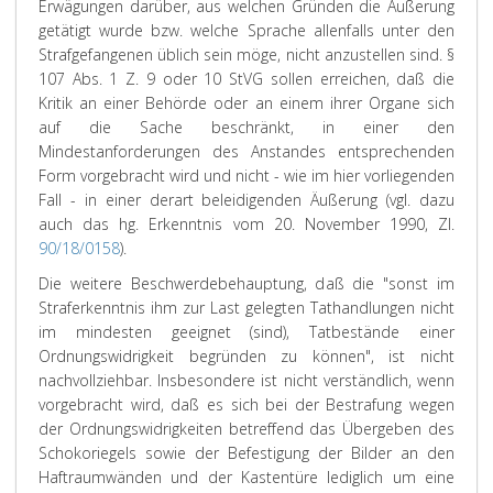
Erwägungen darüber, aus welchen Gründen die Äußerung
getätigt wurde bzw. welche Sprache allenfalls unter den
Strafgefangenen üblich sein möge, nicht anzustellen sind. §
107 Abs. 1 Z. 9 oder 10 StVG sollen erreichen, daß die
Kritik an einer Behörde oder an einem ihrer Organe sich
auf die Sache beschränkt, in einer den
Mindestanforderungen des Anstandes entsprechenden
Form vorgebracht wird und nicht - wie im hier vorliegenden
Fall - in einer derart beleidigenden Äußerung (vgl. dazu
auch das hg. Erkenntnis vom 20. November 1990, Zl.
90/18/0158
).
Die weitere Beschwerdebehauptung, daß die "sonst im
Straferkenntnis ihm zur Last gelegten Tathandlungen nicht
im mindesten geeignet (sind), Tatbestände einer
Ordnungswidrigkeit begründen zu können", ist nicht
nachvollziehbar. Insbesondere ist nicht verständlich, wenn
vorgebracht wird, daß es sich bei der Bestrafung wegen
der Ordnungswidrigkeiten betreffend das Übergeben des
Schokoriegels sowie der Befestigung der Bilder an den
Haftraumwänden und der Kastentüre lediglich um eine