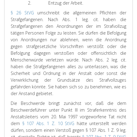
2.
Entzug der Arbeit.
§ 26 StVG
umschreibt die allgemeinen Pflichten der
Strafgefangenen. Nach Abs. 1 leg. cit. haben die
Strafgefangenen den Anordnungen der im Strafvollzug
tätigen Personen Folge zu leisten. Sie dürfen die Befolgung
von Anordnungen nur ablehnen, wenn die Anordnung
gegen strafgesetzliche Vorschriften verstößt oder die
Befolgung dagegen verstoßen oder offensichtlich die
Menschenwürde verletzen würde. Nach Abs. 2 leg. cit.
haben die Strafgefangenen alles zu unterlassen, was die
Sicherheit und Ordnung in der Anstalt oder sonst die
Verwirklichung der Grundsätze des Strafvollzuges
gefährden könnte. Sie haben sich so zu benehmen, wie es
der Anstand gebietet.
Die Beschwerde bringt zunächst vor, daß die dem
Beschwerdeführer unter Punkt III im Straferkenntnis des
Anstaltsleiters vom 20. Mai 1997 vorgeworfene Tat nicht
dem
§ 107 Abs. 1 Z. 10 StVG
hätte unterstellt werden
dürfen, sondern einen Verstoß gegen § 107 Abs. 1 Z. 9 leg.
cit. darstelle. Richtig ist, daß bereits
§ 107 Abs. 1 Z. 9 StVG