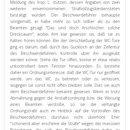
Meldung des Insp. L. stützen, dessen Angaben von zwei
weiteren einvernommenen Strafvollzugsbediensteten
bestätigt würden. Der Beschwerdeführer behaupte
sinngemäß, er habe mehr zu sich selber als zu den
Beamten gesagt "Das sind doch Arschlöcher; solche
Drecksauen", wobei ihm klar gewesen sei, daß sie es
hätten hören können. Bei der Verschließung der WC-Türe
ging es darum, daß durch das Guckloch an der Zellentür
des Beschwerdeführers Kontrolle über ihn ausgeübt
werden könne. Stehe die Tür offen, könne er etwa relativ
unkontrolliert beim Fenster hinausreden. Es bestehe
daher ein Ordnungsinteresse, daß die WC-Tür nur geöffnet
werde, um das WC zu betreten oder zu verlassen,
wogegen sie sonst nicht offen bleiben solle. Dies sei auch
dem Beschwerdeführer bekannt gewesen. Wenn er trotz
Abmahnung gegen die Anstaltsordnung bzw. die Weisung
eines Beamten verstoße, so sei die verhängte
Ordnungstrafe auch im Hinblick auf die Vorstrafen des
Beschwerdeführers durchaus nicht überhöht. Eher
"schonend aber erscheine die Strafe" wegen der massiven
Beleidigung, die sich der Beschwerdeführer habe zu