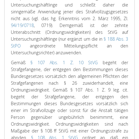
Untersuchungshäftlinge und schließt daher die
sinngemäße Anwendung jener des Strafvollzugsgesetzes
nicht aus (vgl. das hg. Erkenntnis vom 2. März 1995, Zl.
94/19/0718
, 0719). Demgemäß ist der zehnte
Unterabschnitt (Ordnungswidrigkeiten) des StVG auf
Untersuchungshäftlinge (nur ergänzt um die in
§ 188 Abs. 3
StPO
angeordnete Mitteilungspflicht an den
Untersuchungsrichter) anzuwenden.
Gemäß
§ 107 Abs. 1 Z. 10 StVG
begeht der
Strafgefangene, der entgegen den Bestimmungen dieses
Bundesgesetzes vorsätzlich den allgemeinen Pflichten der
Strafgefangenen nach § 26 zuwiderhandelt, eine
Ordnungswidrigkeit. Gemäß § 107 Abs. 1 Z. 9 leg. cit.
begeht der Strafgefangene, der entgegen den
Bestimmungen dieses Bundesgesetzes vorsätzlich sich
einer im Strafvollzuge oder sonst für die Anstalt tätigen
Person gegenüber ungebührlich benimmmt, eine
Ordnungswidrigkeit. Ordnungswidrigkeiten sind nach
Maßgabe der § 108 ff StVG mit einer Ordnungsstrafe zu
ahnden.
§ 108 Abs. 1 StVG
ordnet an, daß ein