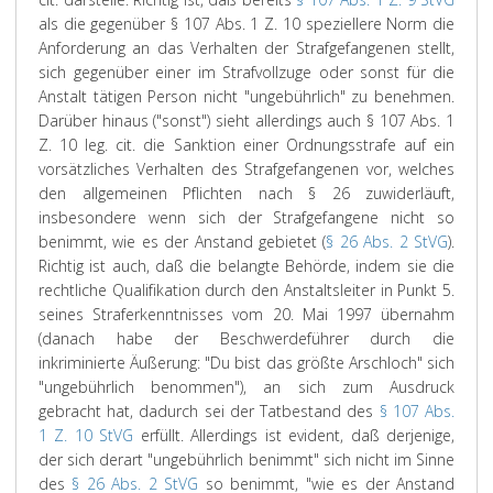
als die gegenüber § 107 Abs. 1 Z. 10 speziellere Norm die
Anforderung an das Verhalten der Strafgefangenen stellt,
sich gegenüber einer im Strafvollzuge oder sonst für die
Anstalt tätigen Person nicht "ungebührlich" zu benehmen.
Darüber hinaus ("sonst") sieht allerdings auch § 107 Abs. 1
Z. 10 leg. cit. die Sanktion einer Ordnungsstrafe auf ein
vorsätzliches Verhalten des Strafgefangenen vor, welches
den allgemeinen Pflichten nach § 26 zuwiderläuft,
insbesondere wenn sich der Strafgefangene nicht so
benimmt, wie es der Anstand gebietet (
§ 26 Abs. 2 StVG
).
Richtig ist auch, daß die belangte Behörde, indem sie die
rechtliche Qualifikation durch den Anstaltsleiter in Punkt 5.
seines Straferkenntnisses vom 20. Mai 1997 übernahm
(danach habe der Beschwerdeführer durch die
inkriminierte Äußerung: "Du bist das größte Arschloch" sich
"ungebührlich benommen"), an sich zum Ausdruck
gebracht hat, dadurch sei der Tatbestand des
§ 107 Abs.
1 Z. 10 StVG
erfüllt. Allerdings ist evident, daß derjenige,
der sich derart "ungebührlich benimmt" sich nicht im Sinne
des
§ 26 Abs. 2 StVG
so benimmt, "wie es der Anstand