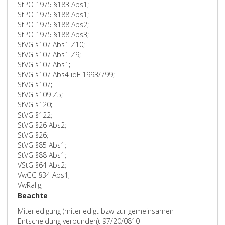
StPO 1975 §183 Abs1;
StPO 1975 §188 Abs1;
StPO 1975 §188 Abs2;
StPO 1975 §188 Abs3;
StVG §107 Abs1 Z10;
StVG §107 Abs1 Z9;
StVG §107 Abs1;
StVG §107 Abs4 idF 1993/799;
StVG §107;
StVG §109 Z5;
StVG §120;
StVG §122;
StVG §26 Abs2;
StVG §26;
StVG §85 Abs1;
StVG §88 Abs1;
VStG §64 Abs2;
VwGG §34 Abs1;
VwRallg;
Beachte
Miterledigung (miterledigt bzw zur gemeinsamen
Entscheidung verbunden): 97/20/0810