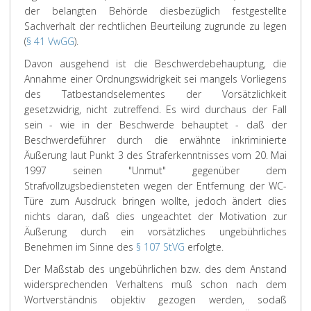
der belangten Behörde diesbezüglich festgestellte
Sachverhalt der rechtlichen Beurteilung zugrunde zu legen
(
§ 41 VwGG
).
Davon ausgehend ist die Beschwerdebehauptung, die
Annahme einer Ordnungswidrigkeit sei mangels Vorliegens
des Tatbestandselementes der Vorsätzlichkeit
gesetzwidrig, nicht zutreffend. Es wird durchaus der Fall
sein - wie in der Beschwerde behauptet - daß der
Beschwerdeführer durch die erwähnte inkriminierte
Äußerung laut Punkt 3 des Straferkenntnisses vom 20. Mai
1997 seinen "Unmut" gegenüber dem
Strafvollzugsbediensteten wegen der Entfernung der WC-
Türe zum Ausdruck bringen wollte, jedoch ändert dies
nichts daran, daß dies ungeachtet der Motivation zur
Äußerung durch ein vorsätzliches ungebührliches
Benehmen im Sinne des
§ 107 StVG
erfolgte.
Der Maßstab des ungebührlichen bzw. des dem Anstand
widersprechenden Verhaltens muß schon nach dem
Wortverständnis objektiv gezogen werden, sodaß