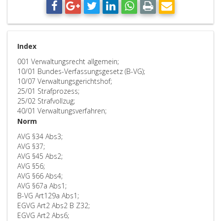
Index
001 Verwaltungsrecht allgemein;
10/01 Bundes-Verfassungsgesetz (B-VG);
10/07 Verwaltungsgerichtshof;
25/01 Strafprozess;
25/02 Strafvollzug;
40/01 Verwaltungsverfahren;
Norm
AVG §34 Abs3;
AVG §37;
AVG §45 Abs2;
AVG §56;
AVG §66 Abs4;
AVG §67a Abs1;
B-VG Art129a Abs1;
EGVG Art2 Abs2 B Z32;
EGVG Art2 Abs6;