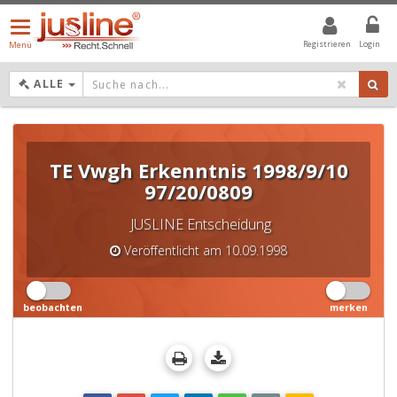
Menü
öffnen/schließen
Registrieren
Login
Menü
DROPDOWN: GEWÄHLTER WERT IST ALLE
ALLE
TE Vwgh Erkenntnis 1998/9/10
97/20/0809
JUSLINE Entscheidung
Veröffentlicht am 10.09.1998
beobachten
merken