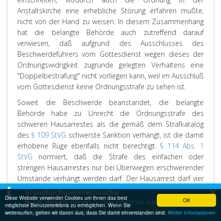
Anstaltskirche eine erhebliche Störung erfahren mußte,
nicht von der Hand zu weisen. In diesem Zusammenhang
hat die belangte Behörde auch zutreffend darauf
verwiesen, daß aufgrund des Ausschlusses des
Beschwerdeführers vom Gottesdienst wegen dieses der
Ordnungswidrigkeit zugrunde gelegten Verhaltens eine
"Doppelbestrafung" nicht vorliegen kann, weil im Ausschluß
vom Gottesdienst keine Ordnungsstrafe zu sehen ist.
Soweit die Beschwerde beanstandet, die belangte
Behörde habe zu Unrecht die Ordnungsstrafe des
schweren Hausarrestes als die gemäß dem Strafkatalog
des
§ 109 StVG
schwerste Sanktion verhängt, ist die damit
erhobene Rüge ebenfalls nicht berechtigt.
§ 114 Abs. 1
StVG
normiert, daß die Strafe des einfachen oder
strengen Hausarrestes nur bei Überwiegen erschwerender
Umstände verhängt werden darf. Der Hausarrest darf vier
×
Wochen nicht übersteigen. Die belangte Behörde hat auf
Grundbuchnummernsuche
Diese Website verwendet Cookies um Ihnen das best
die vom Anstaltsleiter dazu bereits angeführten
OK
Mit diesem neuen Tool können Sie nun
möglichste Benutzererlebnis zu ermöglichen. Wenn Sie
Strafzumessungsgründe verwiesen (danach bestünden
Grundbuchnummern zu Ihrer Adresse finden.
weitersurfen, gehen wir davon aus, dass Sie damit einverstanden sind.
Weiter Informationen