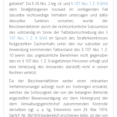
gebietet". Da § 26 Abs. 2 leg. cit. und
§ 107 Abs. 1 Z. 9 StVG
dem Strafgefangenen insoweit im vorliegenden Fall
dasselbe rechtswidrige Verhalten untersagen und dafür
diesselbe Sanktion vorsehen, wurde der
Beschwerdeführer durch die rechtsirrtümliche Subsumtion
des vollständig im Sinne der Tatbildumschreibung des
§
107 Abs. 1 Z. 9 StVG
im Spruch des Straferkenntnisses
festgestellten Sachverhalts unter den nur subsidiär zur
Anwendung kommenden Tatbestand des § 107 Abs. 1 Z.
10 (wenn das ungebührliche Benehmen nicht gegenüber
den im § 107 Abs. 1 Z. 9 angeführten Personen erfolgt und
eine Verletzung des Anstandes darstellt) nicht in seinen
Rechten verletzt.
Da der Beschwerdeführer weder einen relevanten
Verfahrensmangel aufzeigt noch ein Vorbringen erstattet,
welches die Schlüssigkeit der von der belangten Behörde
angestellten Beweiswürdigung vor dem Hintergrund der
dem Verwaltungsgerichtshof zukommenden Kontrolle
derselben (vgl. u. a. hg. Erkenntnis vom 24. Mai 1974,
Slg.N.F. Nr. 8619/A) bedenklich erscheinen ließe, ist der von