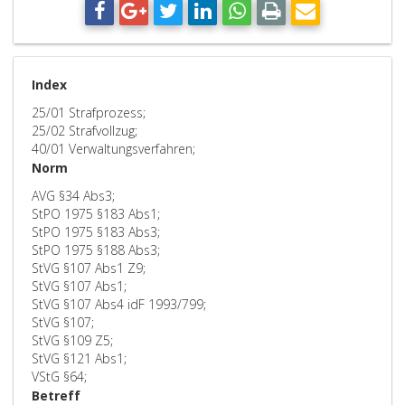
Index
25/01 Strafprozess;
25/02 Strafvollzug;
40/01 Verwaltungsverfahren;
Norm
AVG §34 Abs3;
StPO 1975 §183 Abs1;
StPO 1975 §183 Abs3;
StPO 1975 §188 Abs3;
StVG §107 Abs1 Z9;
StVG §107 Abs1;
StVG §107 Abs4 idF 1993/799;
StVG §107;
StVG §109 Z5;
StVG §121 Abs1;
VStG §64;
Betreff