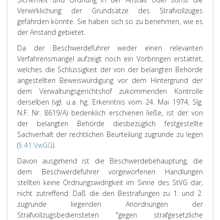
Verwirklichung der Grundsätze des Strafvollzuges
gefährden könnte. Sie haben sich so zu benehmen, wie es
der Anstand gebietet.
Da der Beschwerdeführer weder einen relevanten
Verfahrensmangel aufzeigt noch ein Vorbringen erstattet,
welches die Schlüssigkeit der von der belangten Behörde
angestellten Beweiswürdigung vor dem Hintergrund der
dem Verwaltungsgerichtshof zukommenden Kontrolle
derselben (vgl. u.a. hg. Erkenntnis vom 24. Mai 1974, Slg.
N.F. Nr. 8619/A) bedenklich erschienen ließe, ist der von
der belangten Behörde diesbezüglich festgestellte
Sachverhalt der rechtlichen Beurteilung zugrunde zu legen
(
§ 41 VwGG
).
Davon ausgehend ist die Beschwerdebehauptung, die
dem Beschwerdeführer vorgeworfenen Handlungen
stellten keine Ordnungswidrigkeit im Sinne des StVG dar,
nicht zutreffend. Daß die den Bestrafungen zu 1. und 2.
zugrunde liegenden Anordnungen der
Strafvollzugsbediensteten "gegen strafgesetzliche