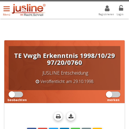
Menü
DROPDOWN: GEWÄHLTER WERT IST ALLE
ALLE
öffnen/schließen
Registrieren
Login
Menü
TE Vwgh Erkenntnis 1998/10/29
97/20/0760
JUSLINE Entscheidung
Veröffentlicht am 29.10.1998
beobachten
merken