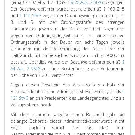
gemäß § 107 Abs. 1 Z. 10 iVm
§ 26 Abs. 2 StVG
begangen.
Der Beschwerdeführer wurde deshalb gemäß § 109 Z. 5
und
§ 114 StVG
wegen der Ordnungswidrigkeiten zu 1., 2.,
3. und 5. mit der Ordnungsstrafe des strengen
Hausarrestes jeweils in der Dauer von fünf Tagen und
wegen der Ordnungwidrigkeit zu 4. mit einer solchen
Ordnungsstrafe in der Dauer von acht Tagen, jeweils
verbunden mit der Beschränkung der Zeit, in der der
Haftraum künstlich beleuchtet wird (nämlich bis 19.00 Uhr),
bestraft. Überdies wurde der Beschwerdeführer gemäß
§
64 Abs. 2 VStG
zu einem Kostenbeitrag zum Verfahren in
der Höhe von S 20,-- verpflichtet.
Gegen diesen Bescheid des Anstaltsleiters erhob der
Beschwerdeführer eine Administrativbeschwerde gemäß
§
121 StVG
an den Präsidenten des Landesgerichtes Linz als
Vollzugsoberbehörde.
Mit dem nunmehr angefochtenen Bescheid gab die
belangte Behörde dieser Administrativbeschwerde nicht
Folge. Zugleich sprach sie aus, daß dem
Beschwerdeführer die mit S 20,-- bestimmten Kosten des