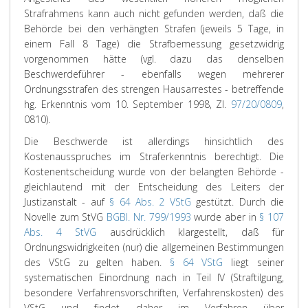
Strafrahmens kann auch nicht gefunden werden, daß die
Behörde bei den verhängten Strafen (jeweils 5 Tage, in
einem Fall 8 Tage) die Strafbemessung gesetzwidrig
vorgenommen hätte (vgl. dazu das denselben
Beschwerdeführer - ebenfalls wegen mehrerer
Ordnungsstrafen des strengen Hausarrestes - betreffende
hg. Erkenntnis vom 10. September 1998, Zl.
97/20/0809
,
0810).
Die Beschwerde ist allerdings hinsichtlich des
Kostenausspruches im Straferkenntnis berechtigt. Die
Kostenentscheidung wurde von der belangten Behörde -
gleichlautend mit der Entscheidung des Leiters der
Justizanstalt - auf
§ 64 Abs. 2 VStG
gestützt. Durch die
Novelle zum StVG
BGBl. Nr. 799/1993
wurde aber in
§ 107
Abs. 4 StVG
ausdrücklich klargestellt, daß für
Ordnungswidrigkeiten (nur) die allgemeinen Bestimmungen
des VStG zu gelten haben.
§ 64 VStG
liegt seiner
systematischen Einordnung nach in Teil IV (Straftilgung,
besondere Verfahrensvorschriften, Verfahrenskosten) des
VStG und findet daher im Verfahren über