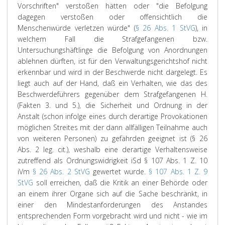
Vorschriften" verstoßen hätten oder "die Befolgung
dagegen verstoßen oder offensichtlich die
Menschenwürde verletzen würde" (
§ 26 Abs. 1 StVG
), in
welchem Fall die Strafgefangenen bzw.
Untersuchungshäftlinge die Befolgung von Anordnungen
ablehnen dürften, ist für den Verwaltungsgerichtshof nicht
erkennbar und wird in der Beschwerde nicht dargelegt. Es
liegt auch auf der Hand, daß ein Verhalten, wie das des
Beschwerdeführers gegenüber dem Strafgefangenen H.
(Fakten 3. und 5.), die Sicherheit und Ordnung in der
Anstalt (schon infolge eines durch derartige Provokationen
möglichen Streites mit der dann allfälligen Teilnahme auch
von weiteren Personen) zu gefährden geeignet ist (§ 26
Abs. 2 leg. cit.), weshalb eine derartige Verhaltensweise
zutreffend als Ordnungswidrigkeit iSd § 107 Abs. 1 Z. 10
iVm
§ 26 Abs. 2 StVG
gewertet wurde.
§ 107 Abs. 1 Z. 9
StVG
soll erreichen, daß die Kritik an einer Behörde oder
an einem ihrer Organe sich auf die Sache beschränkt, in
einer den Mindestanforderungen des Anstandes
entsprechenden Form vorgebracht wird und nicht - wie im