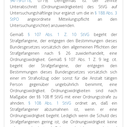
94/19/0718
, 0719). Demgemäß ist der zehnte
Unterabschnitt (Ordnungswidrigkeiten) des StVG auf
Untersuchungshäftlinge (nur ergänzt um die in
§ 188 Abs. 3
StPO
angeordnete Mitteilungspflicht an den
Untersuchungsrichter) anzuwenden.
Gemäß
§ 107 Abs. 1 Z. 10 StVG
begeht der
Strafgefangene, der entgegen den Bestimmungen dieses
Bundesgesetzes vorsätzlich den allgemeinen Pflichten der
Strafgefangenen nach § 26 zuwiderhandelt, eine
Ordnungswidrigkeit. Gemäß § 107 Abs. 1 Z. 9 leg. cit.
begeht der Strafgefangene, der entgegen den
Bestimmungen dieses Bundesgesetzes vorsätzlich sich
einer im Strafvollzug oder sonst für die Anstalt tätigen
Person gegenüber ungebührlich benimmt, eine
Ordnungswidrigkeit. Ordnungswidrigkeiten sind nach
Maßgabe der §§ 108 ff StVG mit einer Ordnungsstrafe zu
ahnden.
§ 108 Abs. 1 StVG
ordnet an, daß ein
Strafgefangener abzumahnen ist, wenn er eine
Ordnungswidrigkeit begeht. Lediglich wenn die Schuld des
Strafgefangenen gering ist, die Ordnungswidrigkeit keine