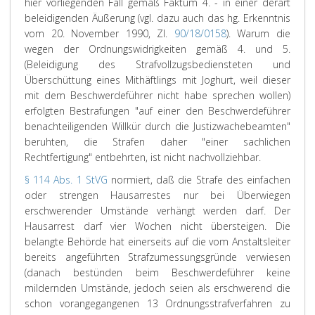
hier vorliegenden Fall gemäß Faktum 4. - in einer derart
beleidigenden Äußerung (vgl. dazu auch das hg. Erkenntnis
vom 20. November 1990, Zl.
90/18/0158
). Warum die
wegen der Ordnungswidrigkeiten gemäß 4. und 5.
(Beleidigung des Strafvollzugsbediensteten und
Überschüttung eines Mithäftlings mit Joghurt, weil dieser
mit dem Beschwerdeführer nicht habe sprechen wollen)
erfolgten Bestrafungen "auf einer den Beschwerdeführer
benachteiligenden Willkür durch die Justizwachebeamten"
beruhten, die Strafen daher "einer sachlichen
Rechtfertigung" entbehrten, ist nicht nachvollziehbar.
§ 114 Abs. 1 StVG
normiert, daß die Strafe des einfachen
oder strengen Hausarrestes nur bei Überwiegen
erschwerender Umstände verhängt werden darf. Der
Hausarrest darf vier Wochen nicht übersteigen. Die
belangte Behörde hat einerseits auf die vom Anstaltsleiter
bereits angeführten Strafzumessungsgründe verwiesen
(danach bestünden beim Beschwerdeführer keine
mildernden Umstände, jedoch seien als erschwerend die
schon vorangegangenen 13 Ordnungsstrafverfahren zu