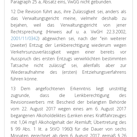
Paragraph 25 a, Absatz eins, VwGG nicht gebunden.
12 Die Revision führt aus, ihre Zulässigkeit sei, anders als
das Verwaltungsgericht meine, vielmehr deshalb zu
bejahen, weil das Verwaltungsgericht von jener
Rechtsprechung (Hinweis auf u. a. VwGH 22.3.2002,
2001/11/0342
) abgewichen sei, nach der "ein weiterer
(zweiter) Entzug der Lenkberechtigung wiederum wegen
Verkehrsunzuverlässigkeit wegen einer bereits vor
Ausspruch des ersten Entzugs verwirklichten bestimmten
Tatsache nicht zulässig" sei, allenfalls aber zur
Wiederaufnahme des (ersten) Entziehungsverfahrens
führen könne.
13 Dem angefochtenen Erkenntnis liegt unstrittig
zugrunde, dass die Lenkberechtigung des
Revisionswerbers mit Bescheid der belangten Behörde
vom 22. August 2017 wegen eines am 6. August 2017
begangenen Alkoholdeliktes (Lenken eines Kraftfahrzeuges
mit 1,04 mg/l Alkoholgehalt der Atemluft; Übertretung des
§ 99 Abs. 1 lit. a StVO 1960) für die Dauer von sechs
Monaten, gerechnet ab dem 6. August 2017, gemäß § 26