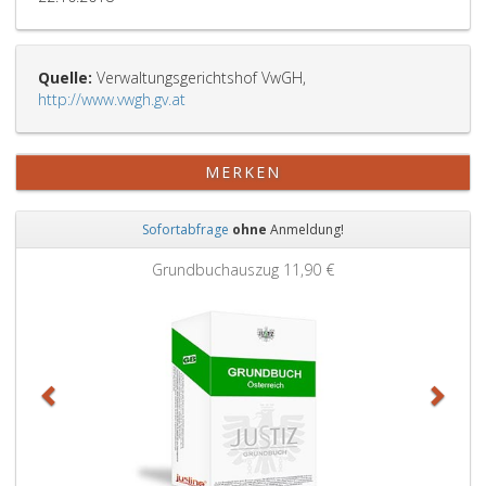
Quelle:
Verwaltungsgerichtshof VwGH,
http://www.vwgh.gv.at
MERKEN
Sofortabfrage
ohne
Anmeldung!
Zurück
Weit
Grundbuchauszug
11,90 €