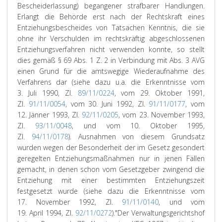
Bescheiderlassung) begangener strafbarer Handlungen.
Erlangt die Behörde erst nach der Rechtskraft eines
Entziehungsbescheides von Tatsachen Kenntnis, die sie
ohne ihr Verschulden im rechtskräftig abgeschlossenen
Entziehungsverfahren nicht verwenden konnte, so stellt
dies gemäß § 69 Abs. 1 Z. 2 in Verbindung mit Abs. 3 AVG
einen Grund für die amtswegige Wiederaufnahme des
Verfahrens dar (siehe dazu u.a. die Erkenntnisse vom
3. Juli 1990, Zl.
89/11/0224
, vom 29. Oktober 1991,
Zl.
91/11/0054
, vom 30. Juni 1992, Zl.
91/11/0177
, vom
12. Jänner 1993, Zl.
92/11/0205
, vom 23. November 1993,
Zl.
93/11/0048
, und vom 10. Oktober 1995,
Zl.
94/11/0178
). Ausnahmen von diesem Grundsatz
wurden wegen der Besonderheit der im Gesetz gesondert
geregelten Entziehungsmaßnahmen nur in jenen Fällen
gemacht, in denen schon vom Gesetzgeber zwingend die
Entziehung mit einer bestimmten Entziehungszeit
festgesetzt wurde (siehe dazu die Erkenntnisse vom
17. November 1992, Zl.
91/11/0140
, und vom
19. April 1994, Zl.
92/11/0272
).
"Der Verwaltungsgerichtshof