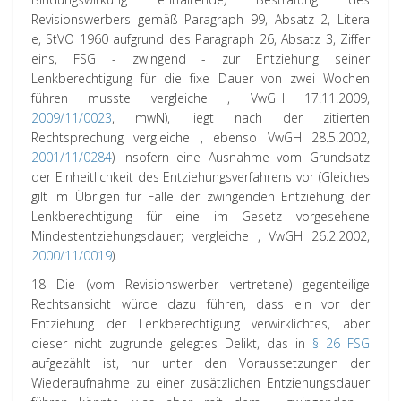
Revisionswerbers gemäß Paragraph 99, Absatz 2, Litera
e, StVO 1960 aufgrund des Paragraph 26, Absatz 3, Ziffer
eins, FSG - zwingend - zur Entziehung seiner
Lenkberechtigung für die fixe Dauer von zwei Wochen
führen musste vergleiche , VwGH 17.11.2009,
2009/11/0023
, mwN), liegt nach der zitierten
Rechtsprechung vergleiche , ebenso VwGH 28.5.2002,
2001/11/0284
) insofern eine Ausnahme vom Grundsatz
der Einheitlichkeit des Entziehungsverfahrens vor (Gleiches
gilt im Übrigen für Fälle der zwingenden Entziehung der
Lenkberechtigung für eine im Gesetz vorgesehene
Mindestentziehungsdauer; vergleiche , VwGH 26.2.2002,
2000/11/0019
).
18 Die (vom Revisionswerber vertretene) gegenteilige
Rechtsansicht würde dazu führen, dass ein vor der
Entziehung der Lenkberechtigung verwirklichtes, aber
dieser nicht zugrunde gelegtes Delikt, das in
§ 26 FSG
aufgezählt ist, nur unter den Voraussetzungen der
Wiederaufnahme zu einer zusätzlichen Entziehungsdauer