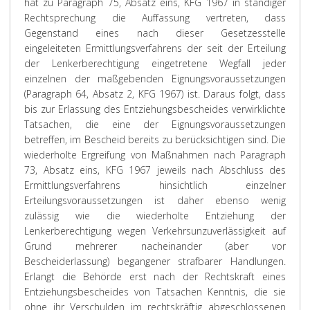
hat zu Paragraph 75, Absatz eins, KFG 1967 in ständiger
Rechtsprechung die Auffassung vertreten, dass
Gegenstand eines nach dieser Gesetzesstelle
eingeleiteten Ermittlungsverfahrens der seit der Erteilung
der Lenkerberechtigung eingetretene Wegfall jeder
einzelnen der maßgebenden Eignungsvoraussetzungen
(Paragraph 64, Absatz 2, KFG 1967) ist. Daraus folgt, dass
bis zur Erlassung des Entziehungsbescheides verwirklichte
Tatsachen, die eine der Eignungsvoraussetzungen
betreffen, im Bescheid bereits zu berücksichtigen sind. Die
wiederholte Ergreifung von Maßnahmen nach Paragraph
73, Absatz eins, KFG 1967 jeweils nach Abschluss des
Ermittlungsverfahrens hinsichtlich einzelner
Erteilungsvoraussetzungen ist daher ebenso wenig
zulässig wie die wiederholte Entziehung der
Lenkerberechtigung wegen Verkehrsunzuverlässigkeit auf
Grund mehrerer nacheinander (aber vor
Bescheiderlassung) begangener strafbarer Handlungen.
Erlangt die Behörde erst nach der Rechtskraft eines
Entziehungsbescheides von Tatsachen Kenntnis, die sie
ohne ihr Verschulden im rechtskräftig abgeschlossenen