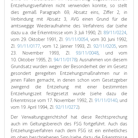
Entziehungsverfahren nicht verwenden konnte, so stellt
dies gemäß Paragraph 69, Absatz eins, Ziffer 2, in
Verbindung mit Absatz 3, AVG einen Grund für die
amtswegige Wiederaufnahme des Verfahrens dar (siehe
dazu u.a. die Erkenntnisse vom 3. Juli 1990, Zl.
89/11/0224
,
vom 29. Oktober 1991, Zl.
91/11/0054
, vom 30. Juni 1992,
Zl.
91/11/0177
, vom 12. Jänner 1993, Zl.
92/11/0205
, vom
23. November 1993, Zl.
93/11/0048
, und vom
10. Oktober 1995, Zl.
94/11/0178
). Ausnahmen von diesem
Grundsatz wurden wegen der Besonderheit der im Gesetz
gesondert geregelten Entziehungsmaßnahmen nur in
jenen Fällen gemacht, in denen schon vom Gesetzgeber
zwingend die Entziehung mit einer bestimmten
Entziehungszeit festgesetzt wurde (siehe dazu die
Erkenntnisse vom 17. November 1992, Zl.
91/11/0140
, und
vom 19. April 1994, Zl.
92/11/0272
).
Der Verwaltungsgerichtshof hat diese Rechtsprechung
auch im Geltungsbereich des FSG fortgeführt. Auch das
Entziehungsverfahren nach dem FSG ist ein einheitliches
im oben beschriebenen Sinn (siehe dazu die Erkenntnisse