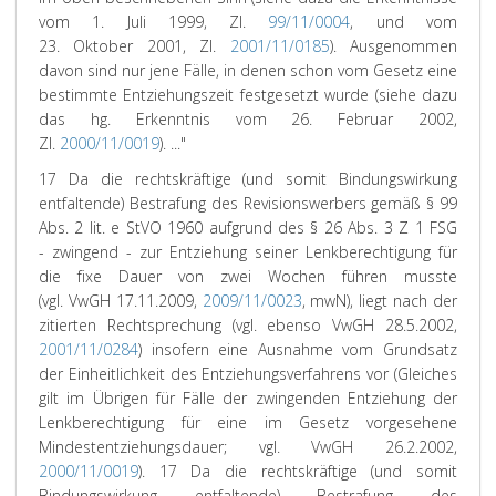
vom 1. Juli 1999, Zl.
99/11/0004
, und vom
23. Oktober 2001, Zl.
2001/11/0185
). Ausgenommen
davon sind nur jene Fälle, in denen schon vom Gesetz eine
bestimmte Entziehungszeit festgesetzt wurde (siehe dazu
das hg. Erkenntnis vom 26. Februar 2002,
Zl.
2000/11/0019
). ..."
17 Da die rechtskräftige (und somit Bindungswirkung
entfaltende) Bestrafung des Revisionswerbers gemäß § 99
Abs. 2 lit. e StVO 1960 aufgrund des § 26 Abs. 3 Z 1 FSG
- zwingend - zur Entziehung seiner Lenkberechtigung für
die fixe Dauer von zwei Wochen führen musste
(vgl. VwGH 17.11.2009,
2009/11/0023
, mwN), liegt nach der
zitierten Rechtsprechung (vgl. ebenso VwGH 28.5.2002,
2001/11/0284
) insofern eine Ausnahme vom Grundsatz
der Einheitlichkeit des Entziehungsverfahrens vor (Gleiches
gilt im Übrigen für Fälle der zwingenden Entziehung der
Lenkberechtigung für eine im Gesetz vorgesehene
Mindestentziehungsdauer; vgl. VwGH 26.2.2002,
2000/11/0019
).
17 Da die rechtskräftige (und somit
Bindungswirkung entfaltende) Bestrafung des