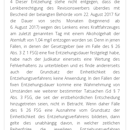
4 Dieser Entziehung stehe nicht entgegen, dass die
Lenkberechtigung des Revisionswerbers überdies mit
Bescheid der belangten Behörde vom 22. August 2017 für
die Dauer von sechs Monaten (beginnend ab
6. August 2017) wegen des Lenkens eines Kraftfahrzeuges
am zuletzt genannten Tag mit einem Alkoholgehalt der
Atemluft von 1,04 mg/l entzogen worden sei. Denn in jenen
Fällen, in denen der Gesetzgeber (wie im Falle des § 26
Abs. 3 Z 1 FSG) eine fixe Entziehungsdauer festgelegt habe,
habe nach der Judikatur einerseits eine Wertung des
Fehlverhaltens zu unterbleiben und es finde andererseits
auch der Grundsatz der Einheitlichkeit des
Entziehungsverfahrens keine Anwendung. In den Fällen der
fixen Entziehungsdauer komme eine Wahrnehmung von
Umständen wie weiterer bestimmter Tatsachen iSd § 7
Abs. 3 FSG, die seit der erstbehördlichen Entscheidung
hinzugetreten seien, nicht in Betracht. Wenn daher Fälle
des § 26 FSG eine Ausnahme vom Grundsatz der
Einheitlichkeit des Entziehungsverfahrens bildeten, dann
gelte dies unabhängig davon, in welcher zeitlichen
Reihenfolge die jeweiligen Entziehungsverfahren