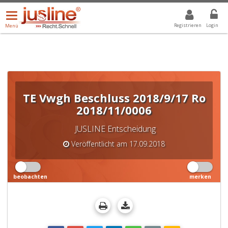
Menü
DROPDOWN: GEWÄHLTER WERT IST ALLE
ALLE
öffnen/schließen
Registrieren
Login
Menü
TE Vwgh Beschluss 2018/9/17 Ro
2018/11/0006
JUSLINE Entscheidung
Veröffentlicht am 17.09.2018
beobachten
merken