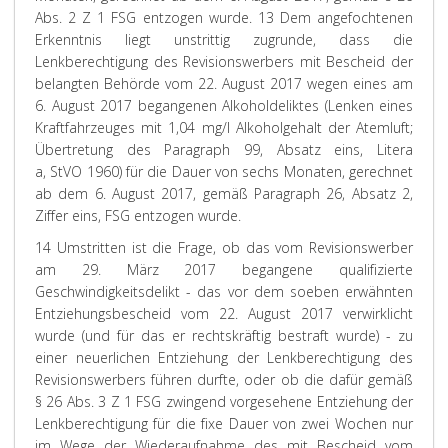
Abs. 2 Z 1 FSG entzogen wurde.
13 Dem angefochtenen
Erkenntnis liegt unstrittig zugrunde, dass die
Lenkberechtigung des Revisionswerbers mit Bescheid der
belangten Behörde vom 22. August 2017 wegen eines am
6. August 2017 begangenen Alkoholdeliktes (Lenken eines
Kraftfahrzeuges mit 1,04 mg/l Alkoholgehalt der Atemluft;
Übertretung des Paragraph 99, Absatz eins, Litera
a, StVO 1960) für die Dauer von sechs Monaten, gerechnet
ab dem 6. August 2017, gemäß Paragraph 26, Absatz 2,
Ziffer eins, FSG entzogen wurde.
14 Umstritten ist die Frage, ob das vom Revisionswerber
am 29. März 2017 begangene qualifizierte
Geschwindigkeitsdelikt - das
vor
dem soeben erwähnten
Entziehungsbescheid vom 22. August 2017 verwirklicht
wurde (und für das er rechtskräftig bestraft wurde) - zu
einer neuerlichen Entziehung der Lenkberechtigung des
Revisionswerbers führen durfte, oder ob die dafür gemäß
§ 26 Abs. 3 Z 1 FSG zwingend vorgesehene Entziehung der
Lenkberechtigung für die fixe Dauer von zwei Wochen nur
im Wege der Wiederaufnahme des mit Bescheid vom