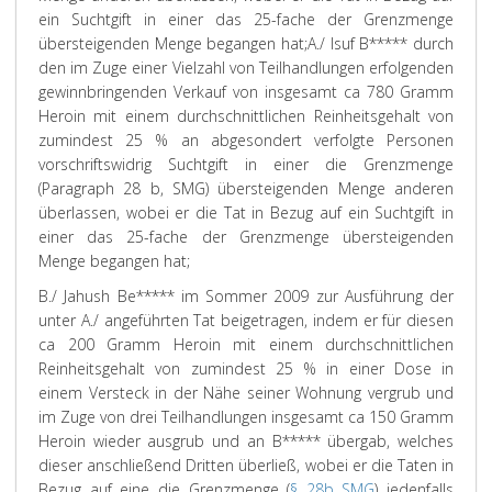
ein Suchtgift in einer das 25-fache der Grenzmenge
übersteigenden Menge begangen hat;
A./ Isuf B***** durch
den im Zuge einer Vielzahl von Teilhandlungen erfolgenden
gewinnbringenden Verkauf von insgesamt ca 780 Gramm
Heroin mit einem durchschnittlichen Reinheitsgehalt von
zumindest 25 % an abgesondert verfolgte Personen
vorschriftswidrig Suchtgift in einer die Grenzmenge
(Paragraph 28 b, SMG) übersteigenden Menge anderen
überlassen, wobei er die Tat in Bezug auf ein Suchtgift in
einer das 25-fache der Grenzmenge übersteigenden
Menge begangen hat;
B./ Jahush Be***** im Sommer 2009 zur Ausführung der
unter A./ angeführten Tat beigetragen, indem er für diesen
ca 200 Gramm Heroin mit einem durchschnittlichen
Reinheitsgehalt von zumindest 25 % in einer Dose in
einem Versteck in der Nähe seiner Wohnung vergrub und
im Zuge von drei Teilhandlungen insgesamt ca 150 Gramm
Heroin wieder ausgrub und an B***** übergab, welches
dieser anschließend Dritten überließ, wobei er die Taten in
Bezug auf eine die Grenzmenge (
§ 28b SMG
) jedenfalls