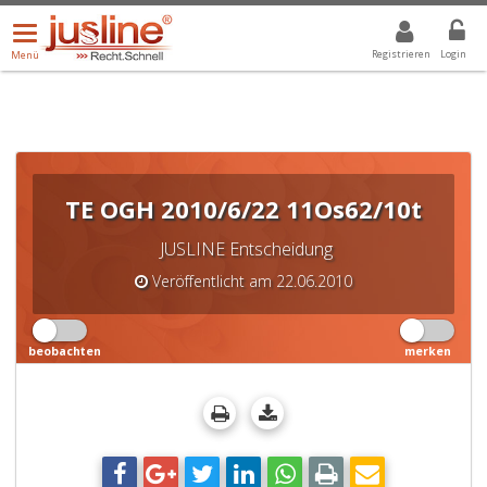
Menü
DROPDOWN: GEWÄHLTER WERT IST ALLE
ALLE
öffnen/schließen
Registrieren
Login
Menü
TE OGH 2010/6/22 11Os62/10t
JUSLINE Entscheidung
Veröffentlicht am 22.06.2010
beobachten
merken