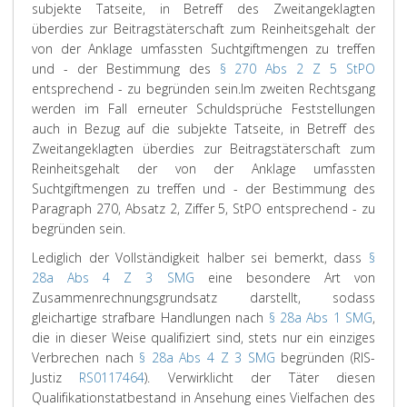
subjekte Tatseite, in Betreff des Zweitangeklagten
überdies zur Beitragstäterschaft zum Reinheitsgehalt der
von der Anklage umfassten Suchtgiftmengen zu treffen
und - der Bestimmung des
§ 270 Abs 2 Z 5 StPO
entsprechend - zu begründen sein.
Im zweiten Rechtsgang
werden im Fall erneuter Schuldsprüche Feststellungen
auch in Bezug auf die subjekte Tatseite, in Betreff des
Zweitangeklagten überdies zur Beitragstäterschaft zum
Reinheitsgehalt der von der Anklage umfassten
Suchtgiftmengen zu treffen und - der Bestimmung des
Paragraph 270, Absatz 2, Ziffer 5, StPO entsprechend - zu
begründen sein.
Lediglich der Vollständigkeit halber sei bemerkt, dass
§
28a Abs 4 Z 3 SMG
eine besondere Art von
Zusammenrechnungsgrundsatz darstellt, sodass
gleichartige strafbare Handlungen nach
§ 28a Abs 1 SMG
,
die in dieser Weise qualifiziert sind, stets nur ein einziges
Verbrechen nach
§ 28a Abs 4 Z 3 SMG
begründen (RIS-
Justiz
RS0117464
). Verwirklicht der Täter diesen
Qualifikationstatbestand in Ansehung eines Vielfachen des