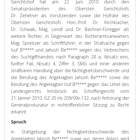
Gerichtshof hat am 22. Juni 2010 durch den
Senatspräsidenten des Obersten Gerichtshofs
Dr. Zehetner als Vorsitzenden sowie die Hofräte des
Obersten Gerichtshofs Hon.-Prof. Dr. Kirchbacher,
Dr. Schwab, Mag. Lendl und Dr. Bachner-Foregger als
weitere Richter, in Gegenwart des Richteramtsanwärters
Mag. Spreitzer als Schriftführer, in der Strafsache gegen
Isuf B***** und Jahush Be***** wegen des Verbrechens
des Suchtgifthandels nach Paragraph 28 a, Absatz eins,
fünfter Fall, Absatz 4, Ziffer 3, SMG und einer anderen
strafbaren Handlung über die Nichtigkeitsbeschwerde und
die Berufung des Angeklagten Jahush Be***** sowie die
Berufung des Angeklagten Isuf B***** gegen das Urteil des
Landesgerichts Innsbruck als Schöffengericht vom
21. Jänner 2010, GZ 35 Hv 209/09v-132, nach Anhörung der
Generalprokuratur in nichtöffentlicher Sitzung zu Recht
erkannt:
Spruch
In Stattgebung der Nichtigkeitsbeschwerde des
Angeklagten Jahush Be***** sowie aus deren Anlass wird