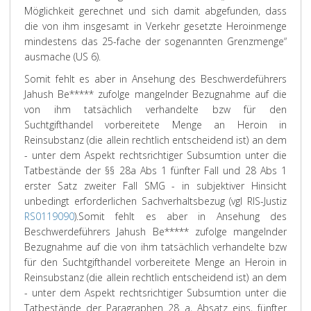
Möglichkeit gerechnet und sich damit abgefunden, dass
die von ihm insgesamt in Verkehr gesetzte Heroinmenge
mindestens das 25-fache der sogenannten Grenzmenge“
ausmache (US 6).
Somit fehlt es aber in Ansehung des Beschwerdeführers
Jahush Be***** zufolge mangelnder Bezugnahme auf die
von ihm tatsächlich verhandelte bzw für den
Suchtgifthandel vorbereitete Menge an Heroin in
Reinsubstanz (die allein rechtlich entscheidend ist) an dem
- unter dem Aspekt rechtsrichtiger Subsumtion unter die
Tatbestände der §§ 28a Abs 1 fünfter Fall und 28 Abs 1
erster Satz zweiter Fall SMG - in subjektiver Hinsicht
unbedingt erforderlichen Sachverhaltsbezug (vgl RIS-Justiz
RS0119090
).
Somit fehlt es aber in Ansehung des
Beschwerdeführers Jahush Be***** zufolge mangelnder
Bezugnahme auf die von ihm tatsächlich verhandelte bzw
für den Suchtgifthandel vorbereitete Menge an Heroin in
Reinsubstanz (die allein rechtlich entscheidend ist) an dem
- unter dem Aspekt rechtsrichtiger Subsumtion unter die
Tatbestände der Paragraphen 28 a, Absatz eins, fünfter