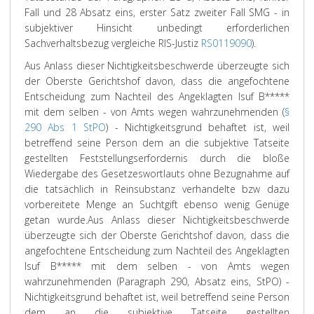
Fall und 28 Absatz eins, erster Satz zweiter Fall SMG - in
subjektiver Hinsicht unbedingt erforderlichen
Sachverhaltsbezug vergleiche RIS-Justiz
RS0119090
).
Aus Anlass dieser Nichtigkeitsbeschwerde überzeugte sich
der Oberste Gerichtshof davon, dass die angefochtene
Entscheidung zum Nachteil des Angeklagten Isuf B*****
mit dem selben - von Amts wegen wahrzunehmenden (
§
290 Abs 1 StPO
) - Nichtigkeitsgrund behaftet ist, weil
betreffend seine Person dem an die subjektive Tatseite
gestellten Feststellungserfordernis durch die bloße
Wiedergabe des Gesetzeswortlauts ohne Bezugnahme auf
die tatsächlich in Reinsubstanz verhandelte bzw dazu
vorbereitete Menge an Suchtgift ebenso wenig Genüge
getan wurde.
Aus Anlass dieser Nichtigkeitsbeschwerde
überzeugte sich der Oberste Gerichtshof davon, dass die
angefochtene Entscheidung zum Nachteil des Angeklagten
Isuf B***** mit dem selben - von Amts wegen
wahrzunehmenden (Paragraph 290, Absatz eins, StPO) -
Nichtigkeitsgrund behaftet ist, weil betreffend seine Person
dem an die subjektive Tatseite gestellten