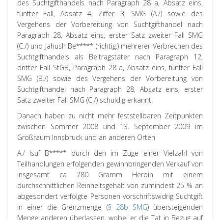
des Suchtgifthandels nach Paragraph 28 a, Absatz eins,
fünfter Fall, Absatz 4, Ziffer 3, SMG (A./) sowie des
Vergehens der Vorbereitung von Suchtgifthandel nach
Paragraph 28, Absatz eins, erster Satz zweiter Fall SMG
(C./) und Jahush Be***** (richtig:) mehrerer Verbrechen des
Suchtgifthandels als Beitragstäter nach Paragraph 12,
dritter Fall StGB, Paragraph 28 a, Absatz eins, fünfter Fall
SMG (B./) sowie des Vergehens der Vorbereitung von
Suchtgifthandel nach Paragraph 28, Absatz eins, erster
Satz zweiter Fall SMG (C./) schuldig erkannt.
Danach haben zu nicht mehr feststellbaren Zeitpunkten
zwischen Sommer 2008 und 13. September 2009 im
Großraum Innsbruck und an anderen Orten
A./ Isuf B***** durch den im Zuge einer Vielzahl von
Teilhandlungen erfolgenden gewinnbringenden Verkauf von
insgesamt ca 780 Gramm Heroin mit einem
durchschnittlichen Reinheitsgehalt von zumindest 25 % an
abgesondert verfolgte Personen vorschriftswidrig Suchtgift
in einer die Grenzmenge (
§ 28b SMG
) übersteigenden
Menge anderen überlassen, wobei er die Tat in Bezug auf