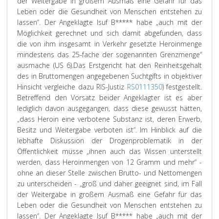
der Weitergabe in großem Ausmaß eine Gefahr für das
Leben oder die Gesundheit von Menschen entstehen zu
lassen“. Der Angeklagte Isuf B***** habe „auch mit der
Möglichkeit gerechnet und sich damit abgefunden, dass
die von ihm insgesamt in Verkehr gesetzte Heroinmenge
mindestens das 25-fache der sogenannten Grenzmenge“
ausmache (US 6).
Das Erstgericht hat den Reinheitsgehalt
des in Bruttomengen angegebenen Suchtgifts in objektiver
Hinsicht vergleiche dazu RIS-Justiz
RS0111350
) festgestellt.
Betreffend den Vorsatz beider Angeklagter ist es aber
lediglich davon ausgegangen, dass diese gewusst hätten,
„dass Heroin eine verbotene Substanz ist, deren Erwerb,
Besitz und Weitergabe verboten ist“. Im Hinblick auf die
lebhafte Diskussion der Drogenproblematik in der
Öffentlichkeit müsse „ihnen auch das Wissen unterstellt
werden, dass Heroinmengen von 12 Gramm und mehr“ -
ohne an dieser Stelle zwischen Brutto- und Nettomengen
zu unterscheiden - „groß und daher geeignet sind, im Fall
der Weitergabe in großem Ausmaß eine Gefahr für das
Leben oder die Gesundheit von Menschen entstehen zu
lassen“. Der Angeklagte Isuf B***** habe „auch mit der