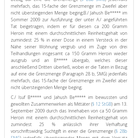
mehrfach, das 15-fache der Grenzmenge im Zweifel aber
nicht übersteigenden Menge beging;
B./ Jahush Be***** im
Sommer 2009 zur Ausführung der unter A./ angeführten
Tat beigetragen, indem er für diesen ca 200 Gramm
Heroin mit einem durchschnittlichen Reinheitsgehalt von
zumindest 25 % in einer Dose in einem Versteck in der
Nähe seiner Wohnung vergrub und im Zuge von drei
Teilhandlungen insgesamt ca 150 Gramm Heroin wieder
ausgrub und an B***** übergab, welches dieser
anschließend Dritten überließ, wobei er die Taten in Bezug
auf eine die Grenzmenge (Paragraph 28 b, SMG) jedenfalls
mehrfach, das 15-fache der Grenzmenge im Zweifel aber
nicht übersteigenden Menge beging;
C./ Isuf B***** und Jahush Be***** im bewussten und
gewollten Zusammenwirken als Mittäter (
§ 12 StGB
) am 13.
September 2009 durch das Innehaben von ca 50 Gramm
Heroin mit einem durchschnittlichen Reinheitsgehalt von
zumindest 25 % anlässlich ihrer Verhaftung
vorschriftswidrig Suchtgift in einer die Grenzmenge (
§ 28b
SMG
) jedenfalls übersteigender Menge mit dem Vorsatz